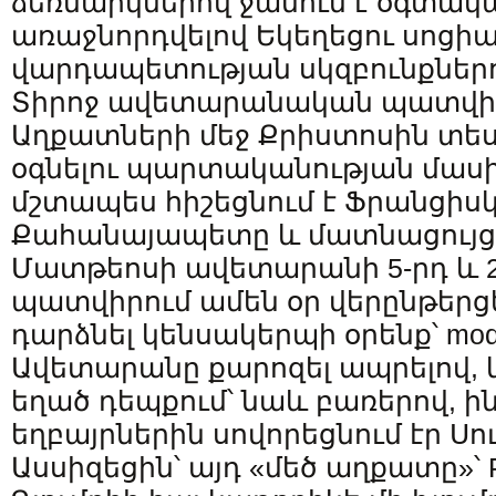
ձեռնարկներով ջանում է օգտակա
առաջնորդվելով Եկեղեցու սոցի
վարդապետության սկզբունքներո
Տիրոջ ավետարանական պատվիր
Աղքատների մեջ Քրիստոսին տես
օգնելու պարտականության մասի
մշտապես հիշեցնում է Ֆրանցիս
Քահանայապետը և մատնացույց
Մատթեոսի ավետարանի 5-րդ և 25
պատվիրում ամեն օր վերընթերցե
դարձնել կենսակերպի օրենք՝ modus
Ավետարանը քարոզել ապրելով, կ
եղած դեպքում՝ նաև բառերով, ի
եղբայրներին սովորեցնում էր Ս
Ասսիզեցին՝ այդ «մեծ աղքատը»՝ Po