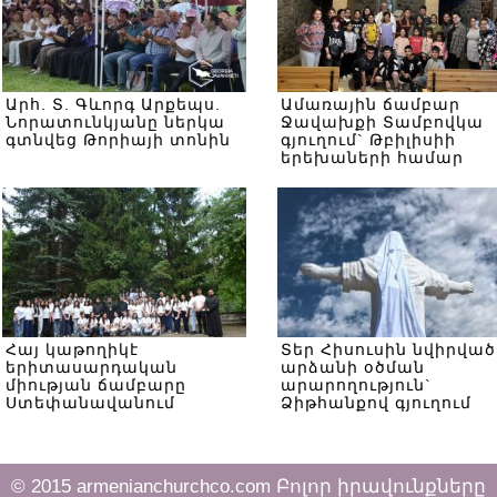
Արհ. Տ. Գևորգ Արքեպս.
Ամառային ճամբար
Նորատունկյանը ներկա
Ջավախքի Տամբովկա
գտնվեց Թորիայի տոնին
գյուղում` Թբիլիսիի
երեխաների համար
Հայ կաթողիկէ
Տեր Հիսուսին նվիրված
երիտասարդական
արձանի օծման
միության ճամբարը
արարողություն`
Ստեփանավանում
Ձիթհանքով գյուղում
© 2015 armenianchurchco.com Բոլոր իրավունքները