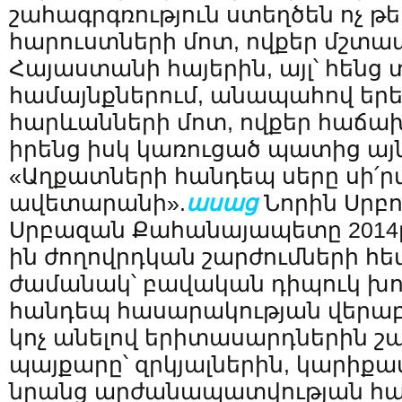
շահագրգռություն ստեղծեն ոչ թ
հարուստների մոտ, ովքեր մշտապ
Հայաստանի հայերին, այլ՝ հենց 
համայնքներում, անապահով եր
հարևանների մոտ, ովքեր հաճախ 
իրենց իսկ կառուցած պատից այն
«Աղքատների հանդեպ սերը սի՛ր
ավետարանի».
ասաց
Նորին Սրբո
Սրբազան Քահանայապետը 2014թ.
ին ժողովրդկան շարժումների հ
ժամանակ՝ բավական դիպուկ խո
հանդեպ հասարակության վերաբ
կոչ անելով երիտասարդներին շ
պայքարը՝ զրկյալներին, կարիքավ
նրանց արժանապատվության հ