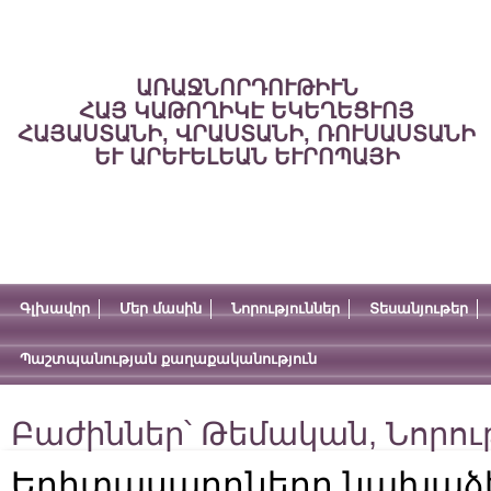
ԱՌԱՋՆՈՐԴՈՒԹԻՒՆ
ՀԱՅ ԿԱԹՈՂԻԿԷ ԵԿԵՂԵՑՒՈՅ
ՀԱՅԱՍՏԱՆԻ, ՎՐԱՍՏԱՆԻ, ՌՈՒՍԱՍՏԱՆԻ
ԵՒ ԱՐԵՒԵԼԵԱՆ ԵՒՐՈՊԱՅԻ
Գլխավոր
Մեր մասին
Նորություններ
Տեսանյութեր
Պաշտպանության քաղաքականություն
Բաժիններ՝
Թեմական
,
Նորու
Երիտասարդները նախաձե