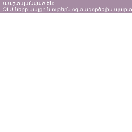
պաշտպանված են:
ԶԼՄ-ները կայքի նյութերն օգտագործելիս պար
հետևել «Հեղինակային իրավունքի և հարակից
իրավունքների մասին»
ՀՀ օրենքի դրույթներին: