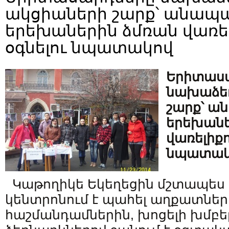
ակցիաների շարք՝ անապ
երեխաներին ձմռան վառել
օգնելու նպատակով
Երիտաս
նախաձեռ
շարք՝ ա
երեխանե
վառելիքո
նպատակ
Կաթողիկե Եկեղեցին մշտապես 
կենտրոնում է պահել աղքատներ
հաշմանդամներին, խոցելի խմբե