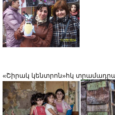
«Շիրակ կենտրոն»հկ տրամադրա