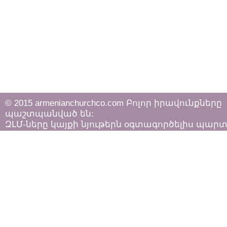
© 2015 armenianchurchco.com Բոլոր իրավունքները
պաշտպանված են:
ԶԼՄ-ները կայքի նյութերն օգտագործելիս պար
հետևել «Հեղինակային իրավունքի և հարակից
իրավունքների մասին»
ՀՀ օրենքի դրույթներին: