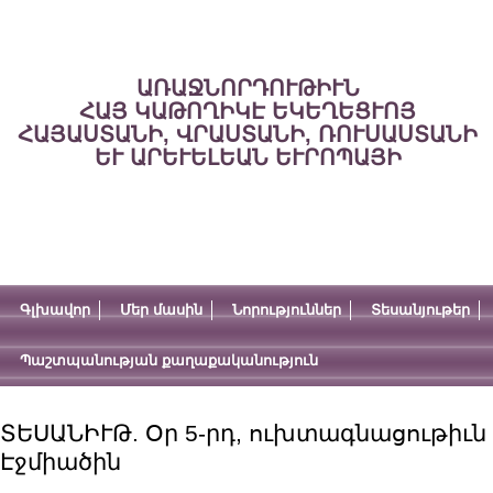
ԱՌԱՋՆՈՐԴՈՒԹԻՒՆ
ՀԱՅ ԿԱԹՈՂԻԿԷ ԵԿԵՂԵՑՒՈՅ
ՀԱՅԱՍՏԱՆԻ, ՎՐԱՍՏԱՆԻ, ՌՈՒՍԱՍՏԱՆԻ
ԵՒ ԱՐԵՒԵԼԵԱՆ ԵՒՐՈՊԱՅԻ
Գլխավոր
Մեր մասին
Նորություններ
Տեսանյութեր
Պաշտպանության քաղաքականություն
ՏԵՍԱՆԻՒԹ. Օր 5-րդ, ուխտագնացութիւն 
Էջմիածին