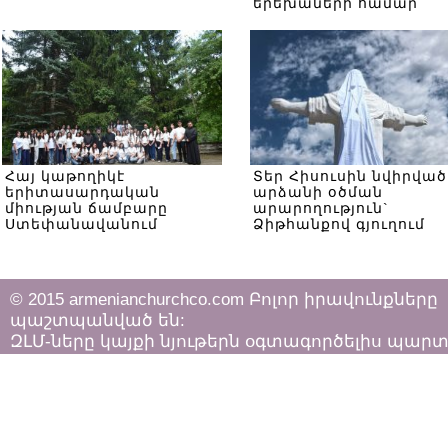
երեխաների համար
Հայ կաթողիկէ
Տեր Հիսուսին նվիրված
երիտասարդական
արձանի օծման
միության ճամբարը
արարողություն`
Ստեփանավանում
Ձիթհանքով գյուղում
© 2015 armenianchurchco.com Բոլոր իրավունքները
պաշտպանված են:
ԶԼՄ-ները կայքի նյութերն օգտագործելիս պար
հետևել «Հեղինակային իրավունքի և հարակից
իրավունքների մասին»
ՀՀ օրենքի դրույթներին: