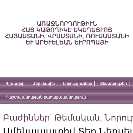
ԱՌԱՋՆՈՐԴՈՒԹԻՒՆ
ՀԱՅ ԿԱԹՈՂԻԿԷ ԵԿԵՂԵՑՒՈՅ
ՀԱՅԱՍՏԱՆԻ, ՎՐԱՍՏԱՆԻ, ՌՈՒՍԱՍՏԱՆԻ
ԵՒ ԱՐԵՒԵԼԵԱՆ ԵՒՐՈՊԱՅԻ
Գլխավոր
Մեր մասին
Նորություններ
Տեսանյութեր
Պաշտպանության քաղաքականություն
Բաժիններ՝
Թեմական
,
Նորու
Ամենապատիվ Տեր Ներսե