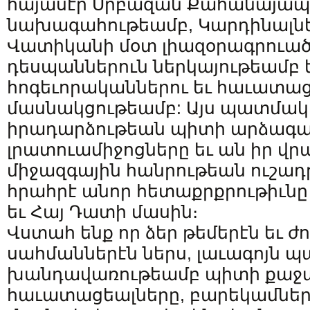
հայասէր Սրբազան Քահանայա
նախագահութեամբ, Կարդինալնե
Վատիկանի մօտ լիազօրագրուա
դեսպաններուն ներկայութեամբ 
հոգեւորականներու եւ հաւատաց
մասնակցութեամբ: Այս պատմա
իրադարձութեան պիտի արձագա
լրատուամիջոցները եւ ան իր վր
միջազգային հանրութեան ուշադ
հրահրէ անոր հետաքրքրութիւնը 
եւ Հայ Դատի մասին։
Վստահ ենք որ ձեր թեմերէն եւ
սահմաններէն ներս, լաւագոյն 
խանդավառութեամբ պիտի քաջա
հաւատացեալները, բարեկամներ