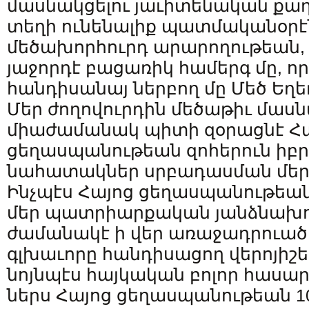
մասնակցելու յաւիտենական քաղ
տեղի ունենալիք պատմականօրէն
մեծախորհուրդ արարողութեան,
յաջորդէ բացառիկ համերգ մը, ո
հանդիսանայ ներբող մը Մեծ Ե
Մեր ժողովուրդին մեծաթիւ մասն
միաժամանակ պիտի զօրացնէ Հ
ցեղասպանութեան զոհերուն իբ
նահատակներ սրբադասման մեր
Ինչպէս Հայոց ցեղասպանութեան
մեր պատրիարքական յանձնախու
ժամանակէ ի վեր առաջադրուած
գլխաւորը հանդիսացող վերոյիշե
նոյնպէս հայկական բոլոր հասա
ներս Հայոց ցեղասպանութեան 1