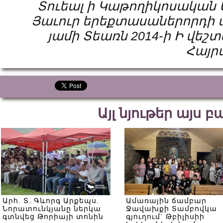
Տուեալ ի Կաթողիկոսական Ա
Յաւուր երեքտասաներորդի 
յամի Տեառն 2014-ի Ի վե
Հայր
Այլ նյութեր այս 
Արհ. Տ. Գևորգ Արքեպս.
Ամառային ճամբար
Նորատունկյանը ներկա
Ջավախքի Տամբովկա
գտնվեց Թորիայի տոնին
գյուղում` Թբիլիսիի