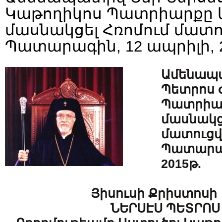
Կաթողիկոս Պատրիարքը կ
մասնակցել Հռոմում մատու
Պատարագին, 12 ապրիլի, 2
Ամենապա
Պետրոս 
Պատրիար
մասնակց
մատուցվե
Պատարագ
2015թ.
Յիսուսի Քրիստոսի
ՆԵՐՍԷՍ ՊԵՏՐՈՍ