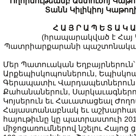
Ողորմութեամբ Աստուծոյ Կաթ
Տանն Կիլիկիոյ Կաթող
Հ Ա Յ Ր Ա Պ Ե Տ Ա Կ Ա
(հրապարակված է Հայ
Պատրիարքարանի պաշտոնական
Մեր Պատուական Եղբայրներուն՝ 
Արքեպիսկոպոսներուն, Եպիսկոպ
Գերապատիւ Վարդապետներուն,
Քահանաներուն, Սարկաւագներո
Կոյսերուն եւ Հաւատացեալ Ժողո
Հայաստանաբնակ եւ աշխարհաս
հայութիւնը կը պատրաստուի 20
միջոցառումներով նշելու Հայո