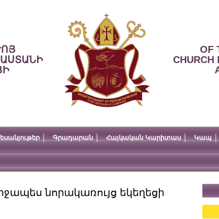
ՒՈՅ
OF 
ՍԱՍՏԱՆԻ
CHURCH 
ՅԻ
եսանյութեր
Գրադարան
Հայկական Կարիտաս
Կապ
երջապես նորակառույց եկեղեցի