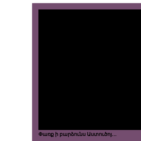
Փառք ի բարձունս Աստուծոյ…