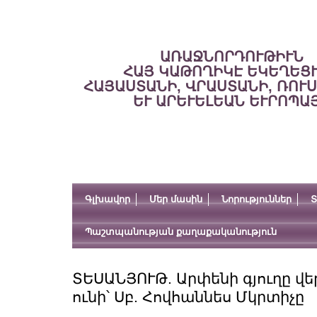
ԱՌԱՋՆՈՐԴՈՒԹԻՒՆ
ՀԱՅ ԿԱԹՈՂԻԿԷ ԵԿԵՂԵՑ
ՀԱՅԱՍՏԱՆԻ, ՎՐԱՍՏԱՆԻ, ՌՈՒ
ԵՒ ԱՐԵՒԵԼԵԱՆ ԵՒՐՈՊԱ
Գլխավոր
Մեր մասին
Նորություններ
Տ
Պաշտպանության քաղաքականություն
ՏԵՍԱՆՅՈՒԹ. Արփենի գյուղը վ
ունի՝ Սբ. Հովհաննես Մկրտիչը