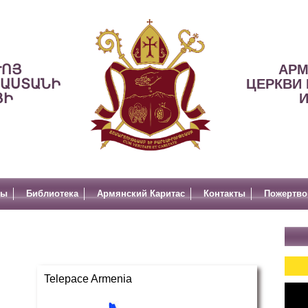
ՒՈՅ
АРМ
ՍԱՍՏԱՆԻ
ЦЕРКВИ 
ՅԻ
И
лы
Библиотека
Армянский Каритас
Контакты
Пожертво
Telepace Armenia