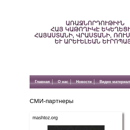
ԱՌԱՋՆՈՐԴՈՒԹԻՒՆ
ՀԱՅ ԿԱԹՈՂԻԿԷ ԵԿԵՂԵՑ
ՀԱՅԱՍՏԱՆԻ, ՎՐԱՍՏԱՆԻ, ՌՈՒ
ԵՒ ԱՐԵՒԵԼԵԱՆ ԵՒՐՈՊԱ
Главная
О нас
Новости
Видео материа
СМИ-партнеры
mashtoz.org