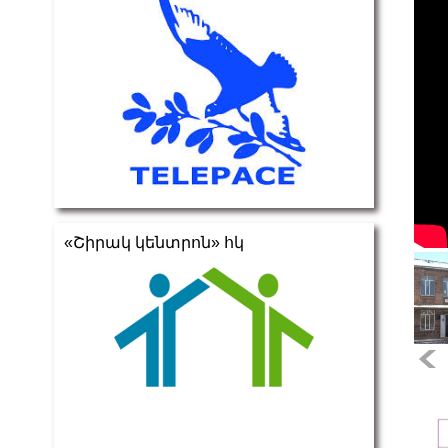
«Շիրակ կենտրոն» հկ