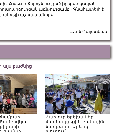
ւ Հոգեւոր Տիրոջն ուղղած իր զատկական
-ի իրադարձութեան առնչութեամբ «Գնահատելի է
ծ ահռելի աշխատանքը»:
Լեւոն Գալստեան
Sear
for:
եր այս բաժնից
 ճամբար
Հարյուր երեխաներ
Տամբովկա
մասնակցեցին բակային
Թբիլիսիի
ճամբարի` Արևիկ
ի համար
գյուղում