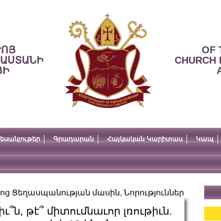
ՒՈՅ
OF 
ՍԱՍՏԱՆԻ
CHURCH 
ՅԻ
եսանյութեր
Գրադարան
Հայկական Կարիտաս
Կապ
այոց Ցեղասպանության մասին
,
Նորություններ
՞ն, թէ՞ միտումնաւոր լռութիւն.