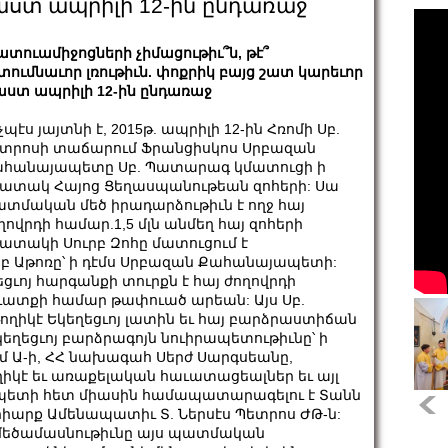
աստ ապրիլի 12-ին ընդառաջ
ատուամիջոցների չիմացութիւ՞ն, թէ՞
տումնաւոր լռութիւն. փոքրիկ բայց շատ կարեւոր
ստ ապրիլի 12-ին ընդառաջ
չպէս յայտնի է, 2015թ. ապրիլի 12-ին Հռոմի Սբ.
տրոսի տաճարում Ֆրանցիսկոս Սրբազան
հանայապետը Սբ. Պատարագ կմատուցի ի
շատակ Հայոց Ցեղասպանութեան զոհերի: Սա
տմական մեծ իրադարձութիւն է ողջ հայ
ղովրդի համար.1,5 մլն անմեղ հայ զոհերի
շատակի Սուրբ Զոհը մատուցում է
րբ Աթոռը՝ ի դէմս Սրբազան Քահանայապետի:
ւոյ հարգանքի տուրքն է հայ ժողովրդի
ատքի համար թափուած արեան: Այս Սբ.
ողիկէ Եկեղեցւոյ լատին եւ հայ բարձրաստիճան
կեղեցւոյ բարձրագոյն նուիրապետութիւնը՝ ի
Արամ Ա-ի, ՀՀ նախագահ Սերժ Սարգսեանը,
կէ եւ առաքելական հաւատացեալներ եւ այլ
ապետի հետ միասին համապատարագելու է Տանն
րիարք Ամենապատիւ Տ. Ներսէս Պետրոս ԺԹ-ն:
մեծամասնութիւնը այս պատմական