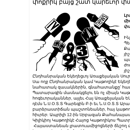
փոքրիկ բայց շատ կարեւոր փ
Լր
մի
փա
Ին
Պե
Քա
յի
պա
ժո
յի
Ընդհանրական Եկեղեցւոյ Առաքելական Սու
Սա ողջ Ընդհանրական կամ Կաթողիկէ Եկեղեց
նահատակ զաւակներին, գնահատանքը՝ հաւ
Պատարագին մասնակցելու են ոչ միայն Կաթ
հոգեւորականներ, այլեւ Հայ Առաքելական Ե
դէմս Ն.Ս.Օ.Տ.Տ Գարեգին Բ-ի եւ Ն.Ս.Օ.Տ.Տ 
բարձրաստիճան պաշտոնեաներ, հայ կաթողի
հիւրեր: Ապրիլի 12-ին Սրբազան Քահանայ
Կիլիկիոյ Կաթողիկէ Հայոց Կաթողիկոս Պատ
Հայաստանեան լրատուամիջոցների ճնշող 