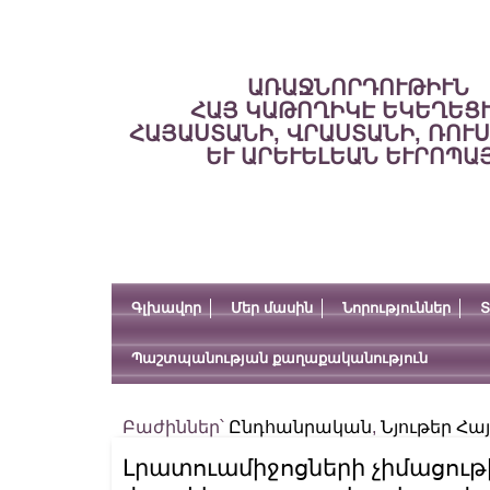
ԱՌԱՋՆՈՐԴՈՒԹԻՒՆ
ՀԱՅ ԿԱԹՈՂԻԿԷ ԵԿԵՂԵՑ
ՀԱՅԱՍՏԱՆԻ, ՎՐԱՍՏԱՆԻ, ՌՈՒ
ԵՒ ԱՐԵՒԵԼԵԱՆ ԵՒՐՈՊԱ
Գլխավոր
Մեր մասին
Նորություններ
Տ
Պաշտպանության քաղաքականություն
Բաժիններ՝
Ընդհանրական
,
Նյութեր Հ
Լրատուամիջոցների չիմացութիւ