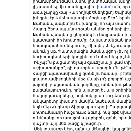
իրադարձութեան մասին լրատուական անդրադա
յիշատակել մի առանցքային
փաստ
՝ այն, ո
առաջարկը Հայ Կաթողիկէ Եկեղեցւոյ Եպիսկ
խնդրել էր Ամենապատիւ Հոգեւոր Տէր Ներսէ
Քահանայապետին եւ խնդրել, որ այս տարու
Հայոց Ցեղասպանութեան անմեղ զոհերի յ
Քահանայապետը ընդունել էր հայրապետի ա
կկատարի իր խոստումը: Հայաստանեան լր
հրապարակումներում ոչ միայն չեն նշում այ
անունը Սբ. Պատարագին մասնակցող (եւ ո
նուիրապետների կողքին, ում անունները չե
Ինչպէ՞ս բացատրել այս զաւեշտալի կամ տխ
աշխատանքի՞, դիտաւորեալ սքողմա՞ն, թէ՞ 
Հարցի պատասխանը գտնելու համար, թէրեւ
լրատուամիջոցների մեծ մասի (ո՛չ բոլոր
յայտնի բացասական կողմերը, անկախութե
բացակայութիւնը, որն այստեղ եւ այս օրերի
հաղորդաւարները, նոյնիսկ լրատւութեան ղ
անկարեւոր փաստի մասին, նաեւ այն մասին, 
նոյն մեր Հոգեւոր Տիրոջ հրաւերով: Պարզապ
միտումնաւոր հաշմուած ձեւով, իսկ եթէ սխալ
ունենանք, որ առաջիկայ օրերին, գոնէ, որ
դաշտի այդ մեծ բացը կլրացուի:
Մեկ լուսաւոր կէտ, այնուամէնայնիւ կայ գ