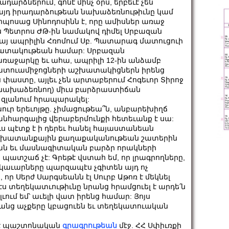
րձներում, գոնէ մինչ օրս, երբեւէ չեն
ր այդ իրադարձութեան նախաձեռնութիւնը կամ
ոպոսաց Սինոդոսինն է, որը ամիսներ առաջ
ս Պետրոս ԺԹ-ին նամակով դիմել Սրբազան
այ ապրիլին Հռոմում Սբ. Պատարագ մատուցուի
իշատակութեան համար: Սրբազան
ռաջարկը եւ ահա, ապրիլի 12-ին անձամբ
ատուամիջոցների աշխատակիցներն իրենց
ս փաստը, այլեւ չեն արտաբերում Հոգեւոր Տիրոջ
չ նախաձեռնող) միւս բարձրաստիճան
ն զլանում հրապարակել:
ուր երեւոյթը. չիմացութեա՞ն, անբարեխիղճ
անհարգալից վերաբերմունքի հետեւանք է սա:
ս պէտք է ի դերեւ հանել հայաստանեան
ի) աշխատանքային քաղաքականութեան շատերին
ան եւ մասնագիտական բարձր որակների
ն պատշաճ չէ: Գրեթէ վստահ եմ, որ լրագրողները,
եկաւարները պարզապէս չգիտեն այդ ոչ
որ Սերժ Սարգսեանն էլ Սուրբ Աթոռ է մեկնել
էս տեղեկատւութիւնը նրանց հրամցուել է արդե՛ն
ւում եմ՝ աւելի վատ իրենց համար: Յոյս
 ոմանց աչքերը կբացուեն եւ տեղեկատուական
ոնէ պաշտոնական
գրագրութեան
մէջ. ՀՀ Սփիւռքի