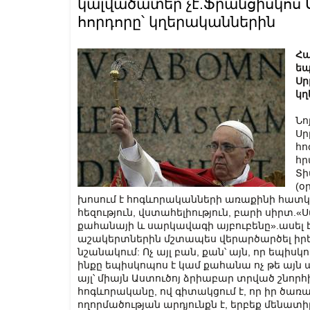
կալվածատեր չէ.Ֆրանցիսկո
հորդորը՝ կղերականներին
Հա
եպ
Սր
կղ
Նո
Սր
հո
հր
Տի
(օ
խոսում է հոգևորականների առաքինի հատկ
հեզություն, վստահելիություն, բարի սիրտ.«
քահանայի և սարկավագի այբուբենը».ասել 
աշակերտներին մշտապես վերարծարծել իրե
նշանակում: Ոչ այլ բան, քան՝ այն, որ եպի
ինքը եպիսկոպոս է կամ քահանա ոչ թե այն պ
այլ՝ միայն Աստուծոյ ձրիաբար տրված շնոր
հոգևորականը, ով գիտակցում է, որ իր ծառա
ողորմածության արդյունքն է, երբեք մենատ