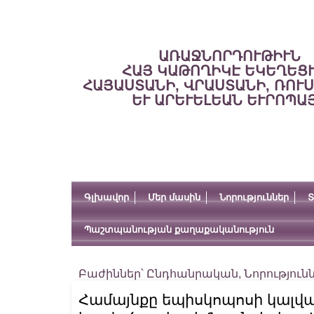
ԱՌԱՋՆՈՐԴՈՒԹԻՒՆ
ՀԱՅ ԿԱԹՈՂԻԿԷ ԵԿԵՂԵՑ
ՀԱՅԱՍՏԱՆԻ, ՎՐԱՍՏԱՆԻ, ՌՈՒ
ԵՒ ԱՐԵՒԵԼԵԱՆ ԵՒՐՈՊԱ
Գլխավոր
Մեր մասին
Նորություններ
Տ
Պաշտպանության քաղաքականություն
Բաժիններ՝
Ընդհանրական
,
Նորություն
Համայնքը եպիսկոպոսի կալվա