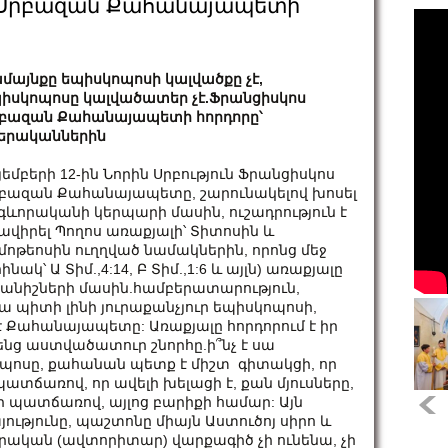
ս Սրբազան Քահանայապետի
մայնքը եպիսկոպոսի կալվածքը չէ,
իսկոպոսը կալվածատեր չէ.Ֆրանցիսկոս
բազան Քահանայապետի հորդորը՝
երականներին
յեմբերի 12-ին Նորին Սրբություն Ֆրանցիսկոս
բազան Քահանայապետը, շարունակելով խոսել
գևորականի կերպարի մասին, ուշադրություն է
ավիրել Պողոս առաքյալի՝ Տիտոսին և
մոթեոսին ուղղված նամակներին, որոնց մեջ
րինակ՝ Ա Տիմ.,4:14, Բ Տիմ.,1:6 և այլն) առաքյալը
անիշների մասին.համբերատարություն,
Սա պիտի լինի յուրաքանչյուր եպիսկոպոսի,
է Քահանայապետը: Առաքյալը հորդորում է իր
նց աստվածատուր շնորհը.ի՞նչ է սա
սկոպոսը, քահանան պետք է միշտ գիտակցի, որ
ատճառով, որ ավելի խելացի է, քան մյուսները,
հի պատճառով, այլոց բարիքի համար: Այն
յությունը, պաշտոնը միայն Աստուծոյ սիրո և
իրական (ավտորիտար) վարքագիծ չի ունենա, չի