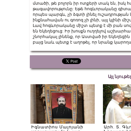
մտածի, թե բոլորն իր ոտքերի տակ են, իսկ 
թագավորությունը: Եթե հոգևորականը գիտակց
որպես պարգև, չի ձգտի լինել ուշադրությ
ինքնահավան ու գոռոզ չի լինի, այլ կլինի մ
Լավ հոգևորականը միշտ պետք է մի բան սովոր
են Եկեղեցուց: Իր խոսքն ուղղելով աշխարհ
շնորհակալ լինենք, որ Աստված իր Եկեղեցի
բայց նաև պետք է աղոթել, որ նրանք կարող
Այլ նյութ
Իգնատիոս Մալոյանի
Արհ. Տ. Գև