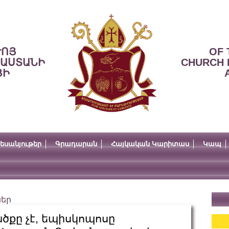
ՒՈՅ
OF 
ՍԱՍՏԱՆԻ
CHURCH 
ՅԻ
եսանյութեր
Գրադարան
Հայկական Կարիտաս
Կապ
ներ
ծքը չէ, եպիսկոպոսը