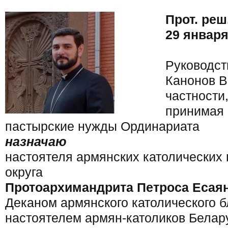
Прот. реш
29 января
Руководст
Канонов В
частности
принимая 
пастырские нужды Ординариата
назначаю
настоятеля армянских католических
округа
Протоархимандрита Петроса Есая
Деканом армянского католического б
настоятелем армян-католиков Белару