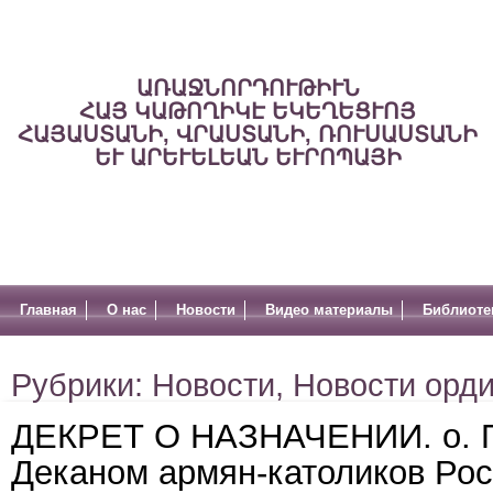
ԱՌԱՋՆՈՐԴՈՒԹԻՒՆ
ՀԱՅ ԿԱԹՈՂԻԿԷ ԵԿԵՂԵՑՒՈՅ
ՀԱՅԱՍՏԱՆԻ, ՎՐԱՍՏԱՆԻ, ՌՈՒՍԱՍՏԱՆԻ
ԵՒ ԱՐԵՒԵԼԵԱՆ ԵՒՐՈՊԱՅԻ
Главная
О нас
Новости
Видео материалы
Библиоте
Рубрики:
Новости
,
Новости орд
ДЕКРЕТ О НАЗНАЧЕНИИ. о. П
Деканом армян-католиков Ро