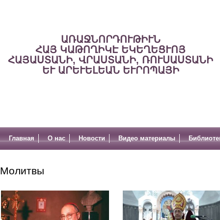
ԱՌԱՋՆՈՐԴՈՒԹԻՒՆ
ՀԱՅ ԿԱԹՈՂԻԿԷ ԵԿԵՂԵՑՒՈՅ
ՀԱՅԱՍՏԱՆԻ, ՎՐԱՍՏԱՆԻ, ՌՈՒՍԱՍՏԱՆԻ
ԵՒ ԱՐԵՒԵԼԵԱՆ ԵՒՐՈՊԱՅԻ
Главная
О нас
Новости
Видео материалы
Библиоте
Молитвы