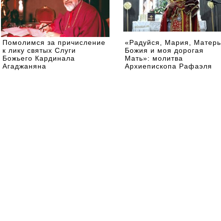
Помолимся за причисление
«Радуйся, Мария, Матерь
к лику святых Слуги
Божия и моя дорогая
Божьего Кардинала
Мать»: молитва
Агаджаняна
Архиепископа Рафаэля
Минасяна