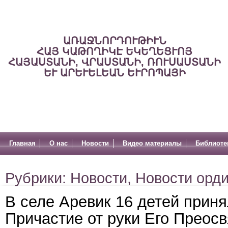
ԱՌԱՋՆՈՐԴՈՒԹԻՒՆ
ՀԱՅ ԿԱԹՈՂԻԿԷ ԵԿԵՂԵՑՒՈՅ
ՀԱՅԱՍՏԱՆԻ, ՎՐԱՍՏԱՆԻ, ՌՈՒՍԱՍՏԱՆԻ
ԵՒ ԱՐԵՒԵԼԵԱՆ ԵՒՐՈՊԱՅԻ
Главная
О нас
Новости
Видео материалы
Библиоте
Рубрики:
Новости
,
Новости орд
В селе Аревик 16 детей прин
Причастие от руки Его Преос