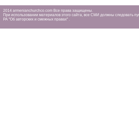
2014 armenianchurchco.com Все права защищены.
При использовании материалов этого сайта, все СМИ должны следовать пу
РА ''Об авторских и смежных правах'' .