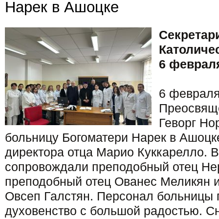
Нарек в ​​Ашоцке
Секретар
Католиче
6 февраля
6 февраля
Преосвящ
Геворг Но
больницу Богоматери Нарек в ​​Ашоц
директора отца Марио Куккарелло. 
сопровождали преподобный отец Нер
преподобный отец Ованес Меликян 
Овсеп Галстян. Персонал больницы 
духовенство с большой радостью. С