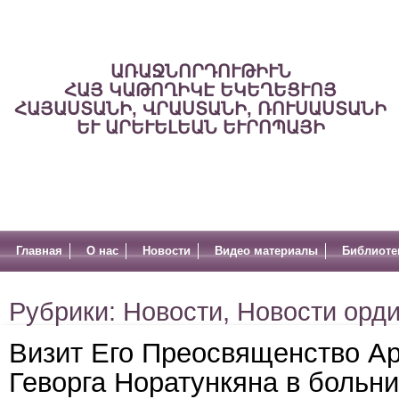
ԱՌԱՋՆՈՐԴՈՒԹԻՒՆ
ՀԱՅ ԿԱԹՈՂԻԿԷ ԵԿԵՂԵՑՒՈՅ
ՀԱՅԱՍՏԱՆԻ, ՎՐԱՍՏԱՆԻ, ՌՈՒՍԱՍՏԱՆԻ
ԵՒ ԱՐԵՒԵԼԵԱՆ ԵՒՐՈՊԱՅԻ
Главная
О нас
Новости
Видео материалы
Библиоте
Рубрики:
Новости
,
Новости орд
Визит Его Преосвященство А
Геворга Норатункяна в больн