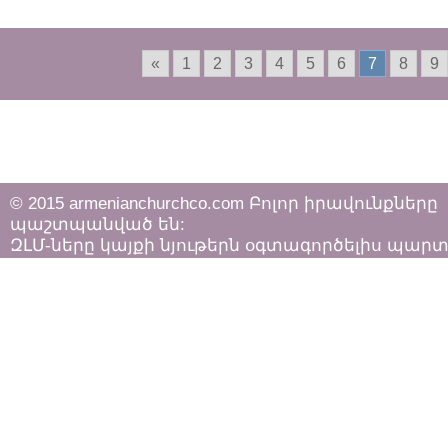
«
1
2
3
4
5
6
7
8
9
© 2015 armenianchurchco.com Բոլոր իրավունքները
պաշտպանված են:
ԶԼՄ-ները կայքի նյութերն օգտագործելիս պար
հետևել «Հեղինակային իրավունքի և հարակից
իրավունքների մասին»
ՀՀ օրենքի դրույթներին: