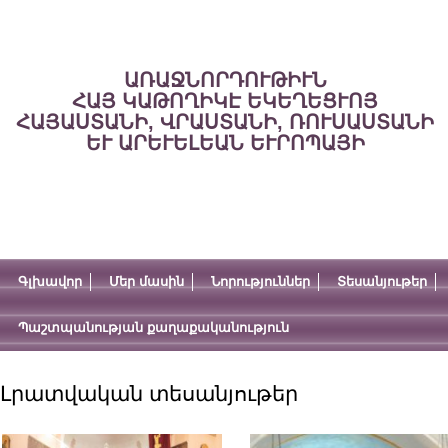
ԱՌԱՋՆՈՐԴՈՒԹԻՒՆ
ՀԱՅ ԿԱԹՈՂԻԿԷ ԵԿԵՂԵՑՒՈՅ
ՀԱՅԱՍՏԱՆԻ, ՎՐԱՍՏԱՆԻ, ՌՈՒՍԱՍՏԱՆԻ
ԵՒ ԱՐԵՒԵԼԵԱՆ ԵՒՐՈՊԱՅԻ
Գլխավոր
Մեր մասին
Նորություններ
Տեսանյութեր
Պաշտպանության քաղաքականություն
Լրատվական տեսանյութեր