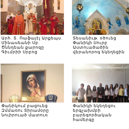
Արհ. Տ. Ռաֆայէլ Արքեպս.
Տեսանիւթ. օծուեց
Մինասեանի Սբ.
Փանիկի Սուրբ
Ծննդեան քարոզը
Աստուածածին
Գիւմրիի Սրբոց
վերանորոգ եկեղեցին
Նահատակաց Մայր
Եկեղեցում
Փանիկում բացուեց
Փանիկի եկեղեցու
Զմմառու Տիրամօրը
երգչախմբի
նուիրուած մատուռ
բարեգործական
համերգը