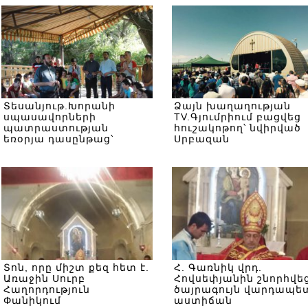
Տեսանյութ.Խորանի
Ձայն խաղաղության
սպասավորների
TV.Գյումրիում բացվեց
պատրաստության
հուշակոթող՝ նվիրված
եռօրյա դասընթաց՝
Սրբազան
Աղաջանյան կենտրոնում
Քահանայապետի
մատուցած պատմակա
Սուրբ Պատարագի
հիշատակին
Տոն, որը միշտ քեզ հետ է.
Հ. Գառնիկ վրդ.
Առաջին Սուրբ
Հովսեփյանին շնորհվե
Հաղորդություն
ծայրագույն վարդապե
Փանիկում
աստիճան