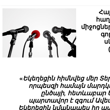
Հա
հաղ
միջոցն
գո
ս
«
Եկեղեցին
հիմն
վ
եց
մեր Տե
որպ
ե
սզի
համայն
մարդ
կ
ընծայի
,
հետ
և
աբար
պարտա
վ
որ
է
զգ
ում
Ա
վ
ե
Եկեղեցին
նմանապ
ե
ս
իր
պ