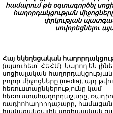
համար
ում
թ
ե
օգտագործել սոց
հաղորդա
կցության
միջոցներ
փրկութ
յ
ան
պատգա
սովորեցնելու
այ
Հայ
եկեղեցական
հաղորդակցու
(այսուհետ՝ ՀԵՀՄ) կարող են լի
սոցիալական հաղորդակցության 
բոլոր միջոցները (media), այդ թվու
հեռուստաընկերությունը կամ
հեռուստահաղորդաշարը, ռադիո
ռադիոհաղորդաշարը, համացանց
համացանցային սոցիալական ց