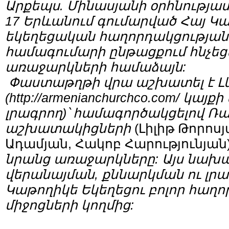
Արքեպս
.
Մինասյանի
օրհնությա
17
Երևանում
գումարված
Հայ
Կա
եկեղեցական
հաղորդակցության
համագումարի
ընթացքում հնչե
առաջարկների համաձայն:
Փաստաթղթի
վրա
աշխատել
է
Լ
(
http://armenianchurchco.com/
կայքի
լրագրող
)՝ համագո
րծակցելով
Ռա
աշխատակիցների
(Լիլիթ Թորոս
Ադամյան, Հակոբ Հարությունյան
նրանց
առաջարկները
:
Այս
նախա
վերանայման
,
քննարկման
ու
լր
Կաթողիկե
Եկեղեցու
բոլոր
հաղո
միջոցների
կողմից
: