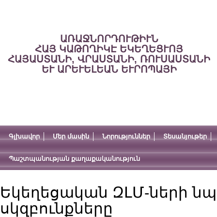
ԱՌԱՋՆՈՐԴՈՒԹԻՒՆ
ՀԱՅ ԿԱԹՈՂԻԿԷ ԵԿԵՂԵՑՒՈՅ
ՀԱՅԱՍՏԱՆԻ, ՎՐԱՍՏԱՆԻ, ՌՈՒՍԱՍՏԱՆԻ
ԵՒ ԱՐԵՒԵԼԵԱՆ ԵՒՐՈՊԱՅԻ
Գլխավոր
Մեր մասին
Նորություններ
Տեսանյութեր
Պաշտպանության քաղաքականություն
Եկեղեցական ԶԼՄ-ների ն
սկզբունքները