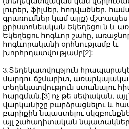
(տեղեկատվական կամ վերլուծա
լուրեր, ֆիլմեր, հոդվածներ, հա
գրառումներ կամ այլք) մշտապե
քրիստոնեական Եկեղեցուն և առ
Եկեղեցու հոգևոր շահը, առաջնո
հոգևորականի օրհնությամբ և
խորհրդատվությամբ
[2]
:
3.Տեղեկատվություն հրապարակե
մարդու ճշմարիտ, առարկայակա
տեղեկատվություն ստանալու հի
հարգման,
[3]
ոչ թե սեփական, այլ
վարկանիշը բարձրացնելու և հ
բարիքին նպաստելու սկզբունքնե
այլ շահադիտական նպատակներից