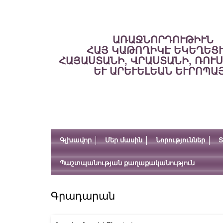
ԱՌԱՋՆՈՐԴՈՒԹԻՒՆ
ՀԱՅ ԿԱԹՈՂԻԿԷ ԵԿԵՂԵՑ
ՀԱՅԱՍՏԱՆԻ, ՎՐԱՍՏԱՆԻ, ՌՈՒ
ԵՒ ԱՐԵՒԵԼԵԱՆ ԵՒՐՈՊԱ
Գլխավոր
Մեր մասին
Նորություններ
Տ
Պաշտպանության քաղաքականություն
Գրադարան