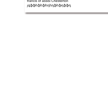
francis of assisi Chesterton
յգֆֆհֆհֆհդհդֆհֆդֆֆդ