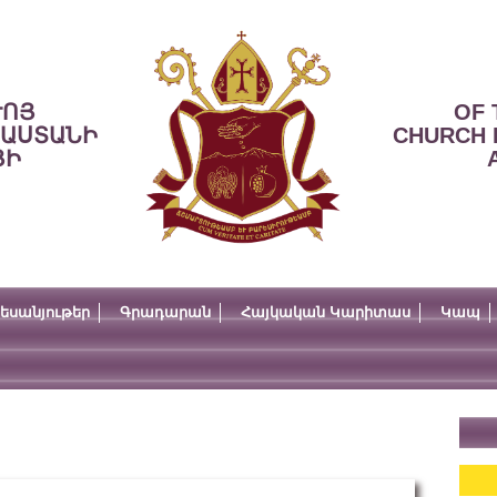
ՒՈՅ
OF 
ՍԱՍՏԱՆԻ
CHURCH 
ՅԻ
եսանյութեր
Գրադարան
Հայկական Կարիտաս
Կապ