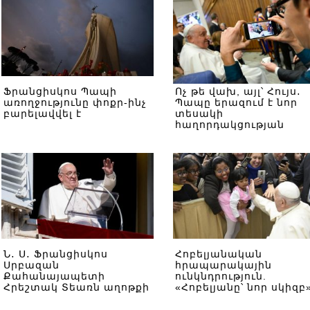
Ֆրանցիսկոս Պապի
Ոչ թե վախ, այլ՝ Հույս․
առողջությունը փոքր-ինչ
Պապը երազում է նոր
բարելավվել է
տեսակի
հաղորդակցության
միջոցների մասին
Ն․ Ս․ Ֆրանցիսկոս
Հոբելյանական
Սրբազան
հրապարակային
Քահանայապետի
ունկնդրություն.
Հրեշտակ Տեառն աղոթքի
«Հոբելյանը՝ նոր սկիզբ
քարոզը
Ֆրանցիսկոս Պապ