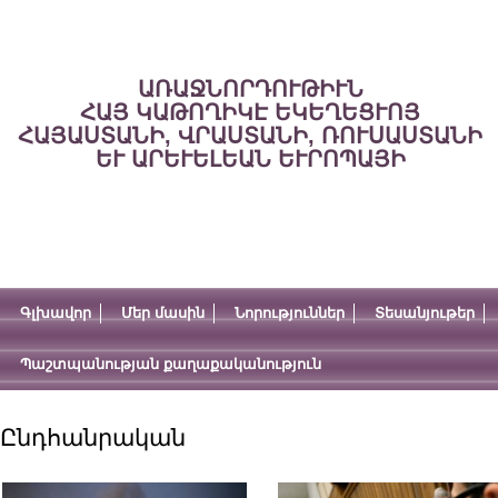
ԱՌԱՋՆՈՐԴՈՒԹԻՒՆ
ՀԱՅ ԿԱԹՈՂԻԿԷ ԵԿԵՂԵՑՒՈՅ
ՀԱՅԱՍՏԱՆԻ, ՎՐԱՍՏԱՆԻ, ՌՈՒՍԱՍՏԱՆԻ
ԵՒ ԱՐԵՒԵԼԵԱՆ ԵՒՐՈՊԱՅԻ
Գլխավոր
Մեր մասին
Նորություններ
Տեսանյութեր
Պաշտպանության քաղաքականություն
Ընդհանրական