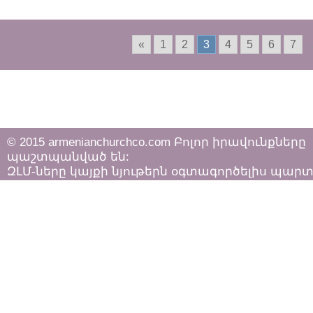
«
1
2
3
4
5
6
7
..
© 2015 armenianchurchco.com Բոլոր իրավունքները
պաշտպանված են:
ԶԼՄ-ները կայքի նյութերն օգտագործելիս պար
հետևել «Հեղինակային իրավունքի և հարակից
իրավունքների մասին»
ՀՀ օրենքի դրույթներին: