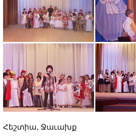
Հեշտիա, Ջաւախք