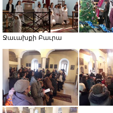
Ջաւախքի Բաւրա