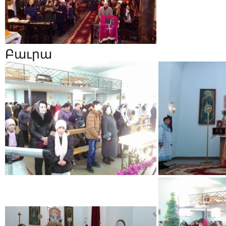
Բաւրա