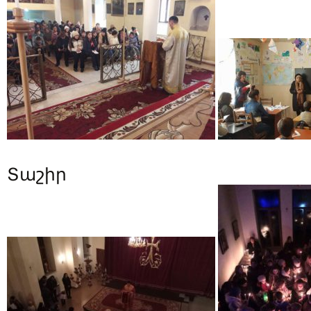
Տաշիր