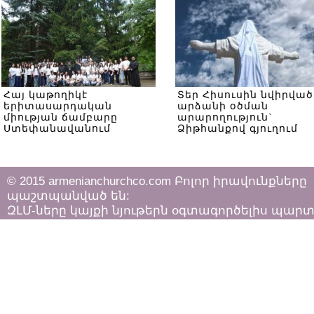
Հայ կաթողիկէ
Տեր Հիսուսին նվիրված
երիտասարդական
արձանի օծման
միության ճամբարը
արարողություն`
Ստեփանավանում
Ձիթհանքով գյուղում
© 2015 armenianchurchco.com Բոլոր իրավունքները
պաշտպանված են:
ԶԼՄ-ները կայքի նյութերն օգտագործելիս պար
հետևել «Հեղինակային իրավունքի և հարակից
իրավունքների մասին»
ՀՀ օրենքի դրույթներին: