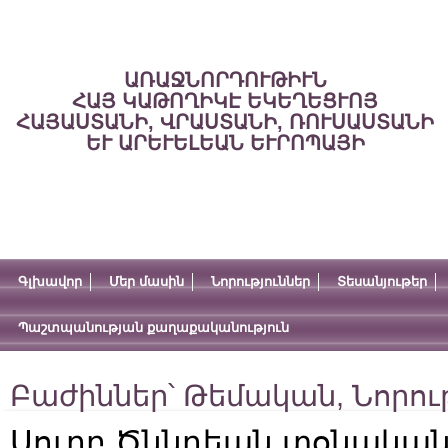
ԱՌԱՋՆՈՐԴՈՒԹԻՒՆ
ՀԱՅ ԿԱԹՈՂԻԿԷ ԵԿԵՂԵՑՒՈՅ
ՀԱՅԱՍՏԱՆԻ, ՎՐԱՍՏԱՆԻ, ՌՈՒՍԱՍՏԱՆԻ
ԵՒ ԱՐԵՒԵԼԵԱՆ ԵՒՐՈՊԱՅԻ
Գլխավոր
Մեր մասին
Նորություններ
Տեսանյութեր
Պաշտպանության քաղաքականություն
Բաժիններ՝
Թեմական
,
Նորու
Սուրբ Ծննդեան տօնակա