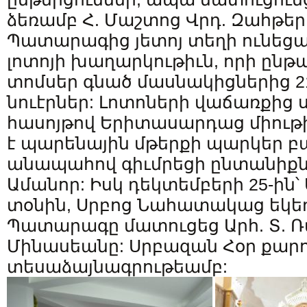
ձեռամբ Հ. Մաշտոց Վրդ. Զահթեր
Պատարագից յետոյ տեղի ունեց
լոտոյի խաղարկութիւն, որի ընթա
տոմսեր գնած մասնակիցներից 2
նուէրներ: Լոտոների վաճառքից
հասոյթով Երիտասարդաց միութ
է պարենային մթերքի պարկեր բ
անապահով գիւմրեցի ընտանիքնե
Ամանոր: Իսկ դեկտեմբերի 25-ին՝
տօնին, Սրբոց Նահատակաց եկեղ
Պատարագը մատուցեց Արհ. Տ. Ռ
Մինասեանը: Սրբազան Հօր քարո
տեսաձայնագրութեամբ: