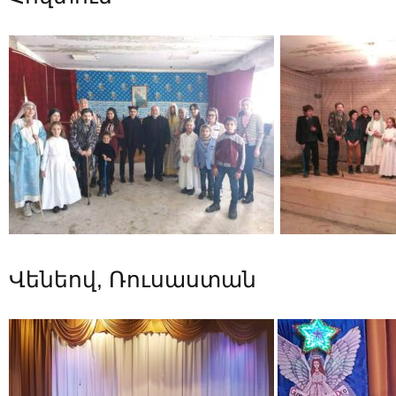
Վենեով, Ռուսաստան