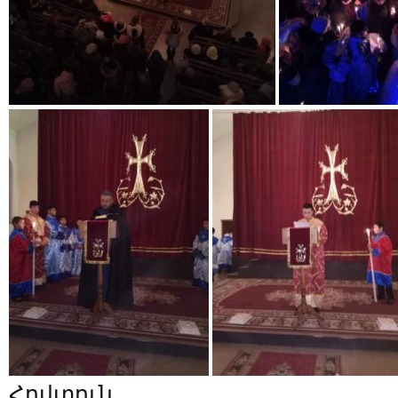
Հովտուն