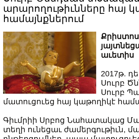
արարողութիւնները հայ կ
համայնքներում
Քրիստոս
յայտնեցա
աւետիս
2017թ. դ
Սուրբ Ծ
Սուրբ 
մատուցուեց հայ կաթողիկէ համա
Գիւմրիի Սրբոց Նահատակաց Մա
տեղի ունեցաւ ժամերգութիւն, 
ընթերցումներ, ապա մատուցուե