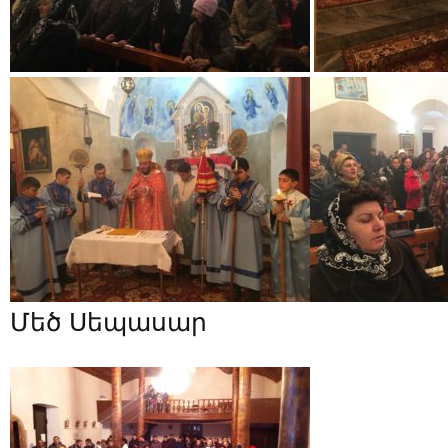
Մեծ Սեպասար