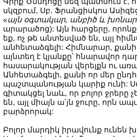
Գիրք Ծննդոցը մեզ պատմում է, որ
սկզբում, Սբ. Ֆրանցիսկոս Ասիզե
«
այն օգտակար, անբիծ և խոնար
արարածոց): Այն հարցերը, որոնք
եք, ոչ թե անտեսված են, այլ հի
անհետաձգելի: Հիմնարար, քանի 
այնտեղ է կյանքը՝ հնարավոր դա
հասարակության վերելքն ու առ
Անհետաձգելի, քանի որ մեր ընդ
պաշտպանության կարիք ունի: Ս
գիտակցել նաև, որ բոլոր ջրերը չ
են, այլ միայն ա՛յն ջուրը, որն ա
բարձրորակ:
Բոլոր մարդիկ իրավունք ունեն խ