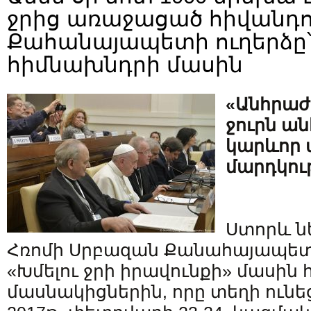
ջրից առաջացած հիվանդու
Քահանայապետի ուղերձը՝ 
հիմնախնդրի մասին
«Անհրաժե
ջուրն ա
կարևոր 
մարդկու
Ստորև ն
Հռոմի Սրբազան Քանահայապետի
«Խմելու ջրի իրավունքի» մասին
մասնակիցներին, որը տեղի ուն