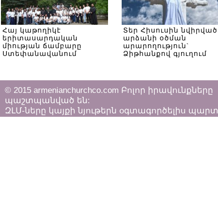
Հայ կաթողիկէ
Տեր Հիսուսին նվիրված
երիտասարդական
արձանի օծման
միության ճամբարը
արարողություն`
Ստեփանավանում
Ձիթհանքով գյուղում
© 2015 armenianchurchco.com Բոլոր իրավունքները
պաշտպանված են:
ԶԼՄ-ները կայքի նյութերն օգտագործելիս պար
հետևել «Հեղինակային իրավունքի և հարակից
իրավունքների մասին»
ՀՀ օրենքի դրույթներին: