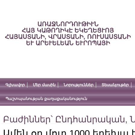
ԱՌԱՋՆՈՐԴՈՒԹԻՒՆ
ՀԱՅ ԿԱԹՈՂԻԿԷ ԵԿԵՂԵՑՒՈՅ
ՀԱՅԱՍՏԱՆԻ, ՎՐԱՍՏԱՆԻ, ՌՈՒՍԱՍՏԱՆԻ
ԵՒ ԱՐԵՒԵԼԵԱՆ ԵՒՐՈՊԱՅԻ
Գլխավոր
Մեր մասին
Նորություններ
Տեսանյութեր
Պաշտպանության քաղաքականություն
Բաժիններ՝
Ընդհանրական
,
Ն
Ամեն օր մոտ 1000 երեխա 