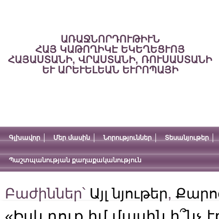
ԱՌԱՋՆՈՐԴՈՒԹԻՒՆ
ՀԱՅ ԿԱԹՈՂԻԿԷ ԵԿԵՂԵՑՒՈՅ
ՀԱՅԱՍՏԱՆԻ, ՎՐԱՍՏԱՆԻ, ՌՈՒՍԱՍՏԱՆԻ
ԵՒ ԱՐԵՒԵԼԵԱՆ ԵՒՐՈՊԱՅԻ
Գլխավոր
Մեր մասին
Նորություններ
Տեսանյութեր
Պաշտպանության քաղաքականություն
Բաժիններ՝
Այլ նյութեր
,
Քարո
«Իսկ դուք իմ մասին ի՞նչ է