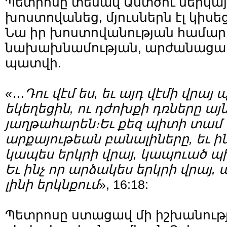
Պետրոսը տեսավ Աստծու ներկայո
խոստովանեց, մյուսներն էլ կիս
Նա իր խոստովանության համար
նախախնամության, արժանացավ
պատվի.
«…
Դու
վէմ
ես
,
եւ
այդ
վէմի
վրայ
պ
եկեղեցին
,
ու
դժոխքի
դռները
այ
յաղթահարեն։Եւ քեզ պիտի տամ 
արքայութեան բանալիները, եւ ի
կապես երկրի վրայ, կապուած պի
Եւ ինչ որ արձակես երկրի վրայ
լինի երկնքում
», 16:18:
Պետրոսը ստացավ մի իշխանությ