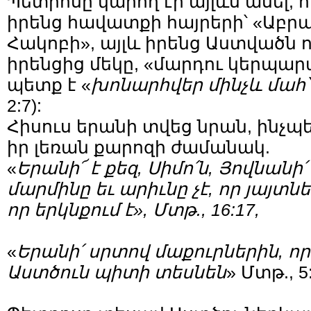
Պետրոսը կարող էր այլևս ասել, 
իրենց հավատքի հայրերի՝ «Աբր
Հակոբի», այլև իրենց Աստվածն ու
իրենցից մեկը, «մարդու կերպար
պետք է «
խոնարհվեր
մինչև
մահ՝
2:7):
Հիսուս երանի տվեց նրան, ինչպ
իր լեռան քարոզի ժամանակ.
«
Երանի՜ է քեզ, Սիմո՛ն, Յովնանի
մարմինը եւ արիւնը չէ, որ յայտնեց
որ երկնքում է», Մտթ., 16:17,
«
Երանի՛
սրտով
մաքուրներին
,
ո
Աստծուն
պիտի
տեսնեն
» Մտթ., 5: