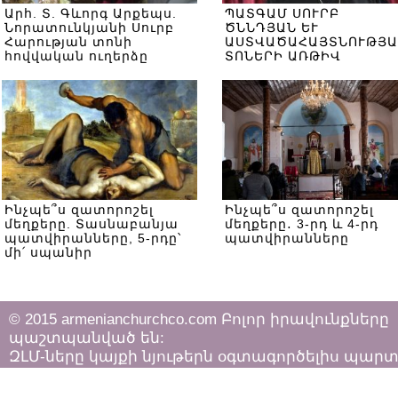
Արհ. Տ. Գևորգ Արքեպս.
ՊԱՏԳԱՄ ՍՈՒՐԲ
Նորատունկյանի Սուրբ
ԾՆՆԴՅԱՆ ԵՒ
Հարության տոնի
ԱՍՏՎԱԾԱՀԱՅՏՆՈՒԹՅԱ
հովվական ուղերձը
ՏՈՆԵՐԻ ԱՌԹԻՎ
Ինչպե՞ս զատորոշել
Ինչպե՞ս զատորոշել
մեղքերը. Տասնաբանյա
մեղքերը․ 3-րդ և 4-րդ
պատվիրանները, 5-րդը՝
պատվիրանները
մի՛ սպանիր
© 2015 armenianchurchco.com Բոլոր իրավունքները
պաշտպանված են:
ԶԼՄ-ները կայքի նյութերն օգտագործելիս պար
հետևել «Հեղինակային իրավունքի և հարակից
իրավունքների մասին»