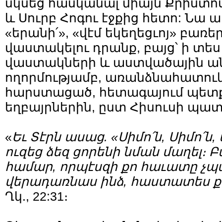
սկսեց հասկանալ միայն Քրիստո
և Սուրբ Հոգու էջքից հետո: Նա
«երանի՛», «վէմ եկեղեցւոյ» բառե
վաստակելու դրանք, բայց՝ ի տես
վաստակների և աստվածային ա
ողորմությամբ, առանձնահատուկ 
հարստացած, հետագայում պետք
եղբայրներին, ըստ Հիսուսի պա
«
Եւ Տէրն ասաց. «Սիմո՛ն, Սիմո՛
ուզեց ձեզ ցորենի նման մաղել։ Բ
համար, որպէսզի քո հաւատը չպակ
վերադառնաս ինձ, հաստատես ք
Ղկ., 22:31։