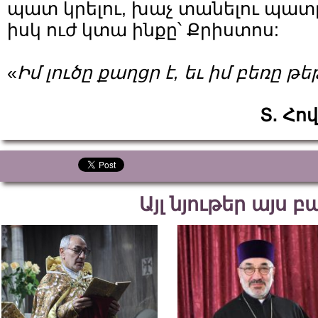
պատ կրելու, խաչ տանելու պատ
իսկ ուժ կտա ինքը՝ Քրիստոս:
«
Իմ լուծը քաղցր է, եւ իմ բեռը թե
Տ. Հո
Այլ նյութեր այս 