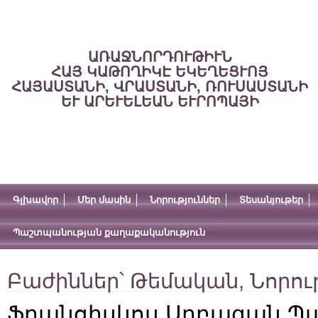
ԱՌԱՋՆՈՐԴՈՒԹԻՒՆ
ՀԱՅ ԿԱԹՈՂԻԿԷ ԵԿԵՂԵՑՒՈՅ
ՀԱՅԱՍՏԱՆԻ, ՎՐԱՍՏԱՆԻ, ՌՈՒՍԱՍՏԱՆԻ
ԵՒ ԱՐԵՒԵԼԵԱՆ ԵՒՐՈՊԱՅԻ
Գլխավոր
Մեր մասին
Նորություններ
Տեսանյութեր
Պաշտպանության քաղաքականություն
Բաժիններ՝
Թեմական
,
Նորու
Ֆրանցիսկոս Սրբազան Պ