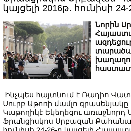
կայցելի 2016թ. հունիսի 24-
Նորին Սր
Հայաստա
ազդեցութ
տարածա
խաղաղո
հաստատմ
Ինչպես հայտնում է Ռադիո Վատ
Սուրբ Աթոռի մամլո գրասենյակը 
Կաթողիկէ Եկեղեցու առաջնորդ Ն
Ֆրանցիսկոս Սրբազան Քահանայ
հունիսի 24-26-ը կայցելի Հայաս