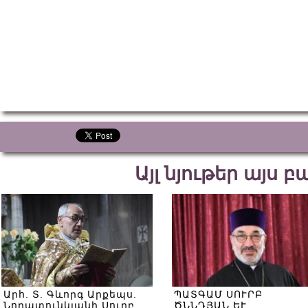
Այլ նյութեր այս 
Արհ. Տ. Գևորգ Արքեպս.
ՊԱՏԳԱՄ ՍՈՒՐԲ
Նորատունկյանի Սուրբ
ԾՆՆԴՅԱՆ ԵՒ