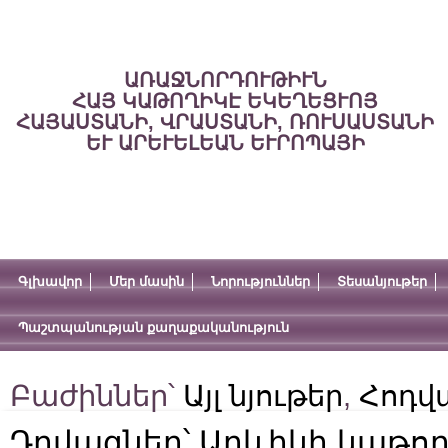
ԱՌԱՋՆՈՐԴՈՒԹԻՒՆ
ՀԱՅ ԿԱԹՈՂԻԿԷ ԵԿԵՂԵՑՒՈՅ
ՀԱՅԱՍՏԱՆԻ, ՎՐԱՍՏԱՆԻ, ՌՈՒՍԱՍՏԱՆԻ
ԵՒ ԱՐԵՒԵԼԵԱՆ ԵՒՐՈՊԱՅԻ
Գլխավոր
Մեր մասին
Նորություններ
Տեսանյութեր
Պաշտպանության քաղաքականություն
Բաժիններ՝
Այլ նյութեր
,
Հոդվ
Դրվագներ՝ Արևիկի կաթող