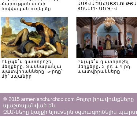
Հարության տոնի
ԱՍՏՎԱԾԱՀԱՅՏՆՈՒԹՅԱ
հովվական ուղերձը
ՏՈՆԵՐԻ ԱՌԹԻՎ
Ինչպե՞ս զատորոշել
Ինչպե՞ս զատորոշել
մեղքերը. Տասնաբանյա
մեղքերը․ 3-րդ և 4-րդ
պատվիրանները, 5-րդը՝
պատվիրանները
մի՛ սպանիր
© 2015 armenianchurchco.com Բոլոր իրավունքները
պաշտպանված են:
ԶԼՄ-ները կայքի նյութերն օգտագործելիս պար
հետևել «Հեղինակային իրավունքի և հարակից
իրավունքների մասին»
ՀՀ օրենքի դրույթներին: