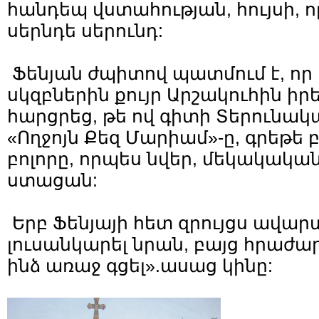
հանդեպ վստահության, հույսի, 
սերնդե սերունդ:
Ֆենյան ժպիտով պատմում է, որ 
սկզբներին քույր Արշակուհին իր
հարցրեց, թե ով գիտի Տերունակ
«Ողջոյն Քեզ Մարիամ»-ը, գրեթե բ
բոլորը, որպես նվեր, մեկակակ
ստացան:
Երբ Ֆենյայի հետ զրույցս ավարտ
լուսանկարել նրան, բայց հրաժար
ինձ առաջ գցել».ասաց կինը: