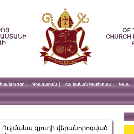
ՒՈՅ
OF 
ՍԱՍՏԱՆԻ
CHURCH 
ՅԻ
եսանյութեր
Գրադարան
Հայկական Կարիտաս
Կապ
 Ուջմանա գյուղի վերանորոգված