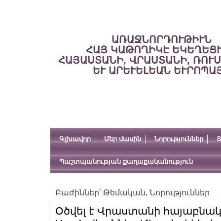
ԱՌԱՋՆՈՐԴՈՒԹԻՒՆ
ՀԱՅ ԿԱԹՈՂԻԿԷ ԵԿԵՂԵՑ
ՀԱՅԱՍՏԱՆԻ, ՎՐԱՍՏԱՆԻ, ՌՈՒ
ԵՒ ԱՐԵՒԵԼԵԱՆ ԵՒՐՈՊԱ
Գլխավոր
Մեր մասին
Նորություններ
Տ
Պաշտպանության քաղաքականություն
Բաժիններ՝
Թեմական
,
Նորություններ
Օծվել է Վրաստանի հայաբնակ