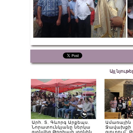
Այլ նյութ
Արհ. Տ. Գևորգ Արքեպս.
Ամառային
Նորատունկյանը ներկա
Ջավախքի 
գտնվեց Թորիայի տոնին
գյուղում` 