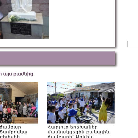
Sear
for:
եր այս բաժնից
 ճամբար
Հարյուր երեխաներ
Տամբովկա
մասնակցեցին բակային
Թբիլիսիի
ճամբարի` Արևիկ