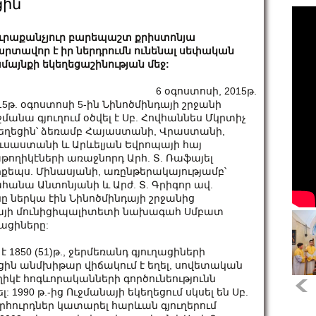
ցին
ւրաքանչյուր բարեպաշտ քրիստոնյա
րտավոր է իր ներդրումն ունենալ սեփական
մայնքի եկեղեցաշինության մեջ:
6 օգոստոսի, 2015թ.
15թ. օգոստոսի 5-ին Նինոծմինդայի շրջանի
ջմանա գյուղում օծվել է Սբ. Հովհաննես Մկրտիչ
եղեցին՝ ձեռամբ Հայաստանի, Վրաստանի,
ւսաստանի և Արևելյան Եվրոպայի հայ
թողիկէների առաջնորդ Արհ. Տ. Ռաֆայել
քեպս. Մինասյանի, առընթերակայությամբ՝
հանա Անտոնյանի և Արժ. Տ. Գրիգոր ավ.
 ներկա էին Նինոծմինդայի շրջանից
դայի մունիցիպալիտետի նախագահ Սմբատ
ղացիները:
 1850 (51)թ., ջերմեռանդ գյուղացիների
ցին անմխիթար վիճակում է եղել, սովետական
ղիկէ հոգևորականների գործունեությունն
 1990 թ.-ից Ուջմանայի եկեղեցում սկսել են Սբ.
հուրդներ կատարել հարևան գյուղերում