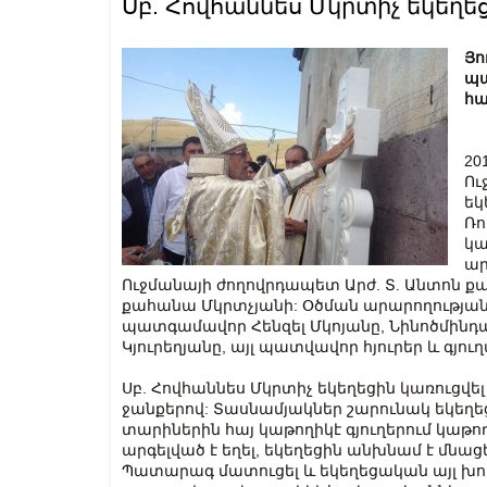
Սբ. Հովհաննես Մկրտիչ եկեղե
Յո
պա
հա
20
Ու
եկ
Ռո
կա
ար
Ուջմանայի ժողովրդապետ Արժ. Տ. Անտոն քա
քահանա Մկրտչյանի: Օծման արարողությանը
պատգամավոր Հենզել Մկոյանը, Նինոծմին
Կյուրեղյանը, այլ պատվավոր հյուրեր և գյու
Սբ. Հովհաննես Մկրտիչ եկեղեցին կառուցվել է
ջանքերով: Տասնամյակներ շարունակ եկեղե
տարիներին հայ կաթողիկէ գյուղերում կաթո
արգելված է եղել, եկեղեցին անխնամ է մնացել:
Պատարագ մատուցել և եկեղեցական այլ խոր