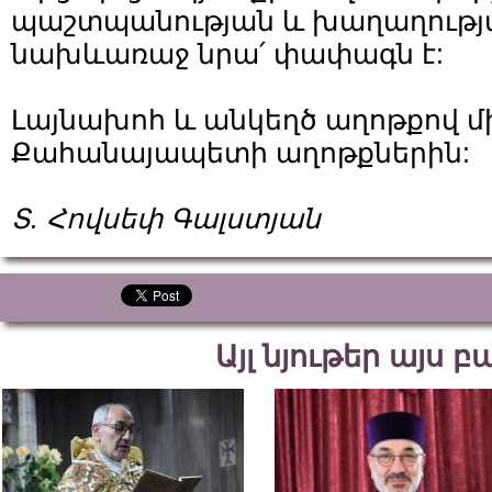
պաշտպանության և խաղաղութ
նախևառաջ նրա՛ փափագն է:
Լայնախոհ և անկեղծ աղոթքով մ
Քահանայապետի աղոթքներին:
Տ. Հովսեփ Գալստյան
Այլ նյութեր այս 