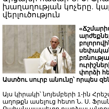
խաղաղության կոչերը. կա
վերլուծություն
«Ճշմարի
արժեքնե
բոլորով
սեփակա
բռնությա
ուրիշնե
փորձի հ
Աստծու սուրբ անունը՝ որպես զե
Այս կիրակի՝ նոյեմբերի 1-ին Հր
աղոթքն ասելուց հետո Ն. Ս. Ֆր
Քահանայապետը դարձյալ անդ