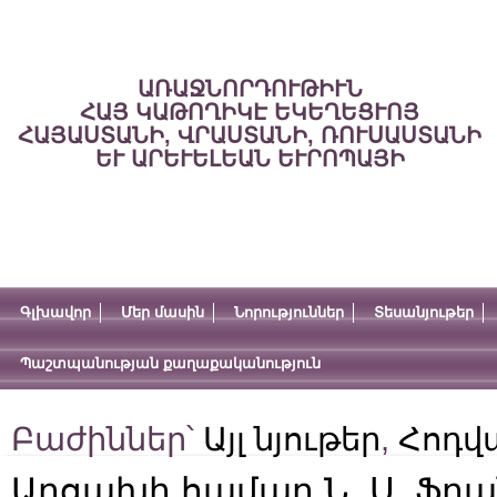
ԱՌԱՋՆՈՐԴՈՒԹԻՒՆ
ՀԱՅ ԿԱԹՈՂԻԿԷ ԵԿԵՂԵՑՒՈՅ
ՀԱՅԱՍՏԱՆԻ, ՎՐԱՍՏԱՆԻ, ՌՈՒՍԱՍՏԱՆԻ
ԵՒ ԱՐԵՒԵԼԵԱՆ ԵՒՐՈՊԱՅԻ
Գլխավոր
Մեր մասին
Նորություններ
Տեսանյութեր
Պաշտպանության քաղաքականություն
Բաժիններ՝
Այլ նյութեր
,
Հոդվ
Արցախի համար Ն. Ս. Ֆր