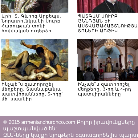
Արհ. Տ. Գևորգ Արքեպս.
ՊԱՏԳԱՄ ՍՈՒՐԲ
Նորատունկյանի Սուրբ
ԾՆՆԴՅԱՆ ԵՒ
Հարության տոնի
ԱՍՏՎԱԾԱՀԱՅՏՆՈՒԹՅԱ
հովվական ուղերձը
ՏՈՆԵՐԻ ԱՌԹԻՎ
Ինչպե՞ս զատորոշել
Ինչպե՞ս զատորոշել
մեղքերը. Տասնաբանյա
մեղքերը․ 3-րդ և 4-րդ
պատվիրանները, 5-րդը՝
պատվիրանները
մի՛ սպանիր
© 2015 armenianchurchco.com Բոլոր իրավունքները
պաշտպանված են:
ԶԼՄ-ները կայքի նյութերն օգտագործելիս պար