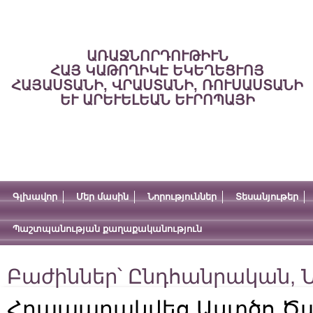
ԱՌԱՋՆՈՐԴՈՒԹԻՒՆ
ՀԱՅ ԿԱԹՈՂԻԿԷ ԵԿԵՂԵՑՒՈՅ
ՀԱՅԱՍՏԱՆԻ, ՎՐԱՍՏԱՆԻ, ՌՈՒՍԱՍՏԱՆԻ
ԵՒ ԱՐԵՒԵԼԵԱՆ ԵՒՐՈՊԱՅԻ
Գլխավոր
Մեր մասին
Նորություններ
Տեսանյութեր
Պաշտպանության քաղաքականություն
Բաժիններ՝
Ընդհանրական
,
Ն
Հրապարակվեց Աստծո Ծ