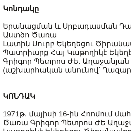
Կոնդակը
Երանացման և Սրբադասման Դ
Աստծո Ծառա
Լատին Սուրբ Եկեղեցու Ծիրանա
Պատրիարք Հայ Կաթողիկէ Եկեղ
Գրիգոր Պետրոս ԺԵ. Աղաջանյան
(աշխարհական անունով՝ Ղազար
ԿՈՆԴԱԿ
1971թ․ մայիսի 16-ին Հռոմում մ
Ծառա Գրիգոր Պետրոս ԺԵ Աղաջ