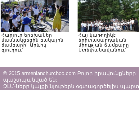
Հարյուր երեխաներ
Հայ կաթողիկէ
մասնակցեցին բակային
երիտասարդական
ճամբարի` Արևիկ
միության ճամբարը
գյուղում
Ստեփանավանում
© 2015 armenianchurchco.com Բոլոր իրավունքները
պաշտպանված են:
ԶԼՄ-ները կայքի նյութերն օգտագործելիս պար
հետևել «Հեղինակային իրավունքի և հարակից
իրավունքների մասին»
ՀՀ օրենքի դրույթներին: