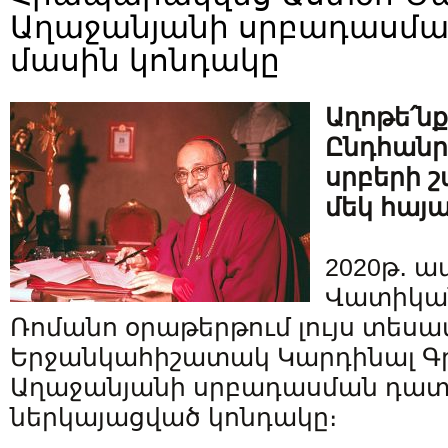
Աղաջանյանի սրբադասմա
մասին կոնդակը
Աղոթե՛նք
Ընդհանր
սրբերի շ
մեկ հայա
2020թ․ ա
Վատիկա
Ռոմանո օրաթերթում լույս տեսա
Երջանկահիշատակ Կարդինալ Գր
Աղաջանյանի սրբադասման դատ
ներկայացված կոնդակը։