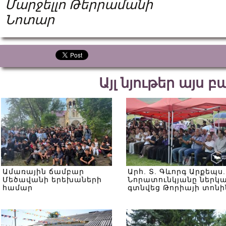
Մարջելլո Թերրամանի
Նոտար
Այլ նյութեր այս 
Ամառային ճամբար
Արհ. Տ. Գևորգ Արքեպս.
Մեծավանի երեխաների
Նորատունկյանը ներկ
համար
գտնվեց Թորիայի տոնի