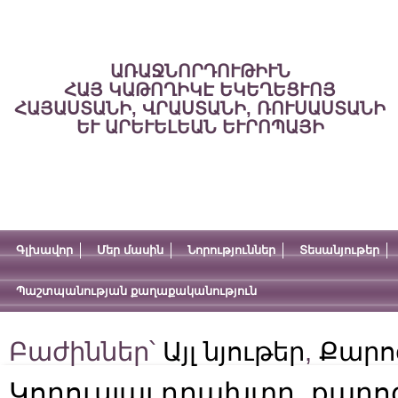
ԱՌԱՋՆՈՐԴՈՒԹԻՒՆ
ՀԱՅ ԿԱԹՈՂԻԿԷ ԵԿԵՂԵՑՒՈՅ
ՀԱՅԱՍՏԱՆԻ, ՎՐԱՍՏԱՆԻ, ՌՈՒՍԱՍՏԱՆԻ
ԵՒ ԱՐԵՒԵԼԵԱՆ ԵՒՐՈՊԱՅԻ
Գլխավոր
Մեր մասին
Նորություններ
Տեսանյութեր
Պաշտպանության քաղաքականություն
Բաժիններ՝
Այլ նյութեր
,
Քարո
Կորուսյալ դրախտը. քարոզ