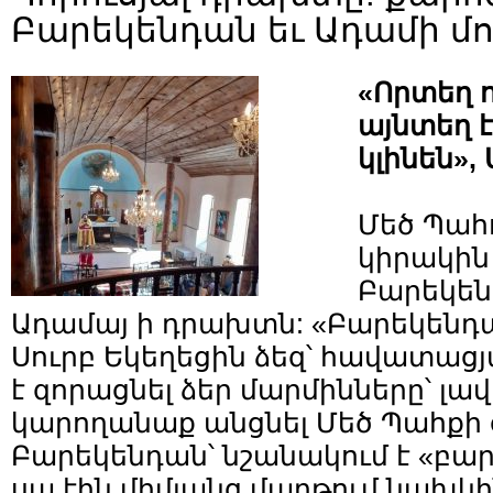
Բարեկենդան եւ Ադամի մ
«Որտեղ ո
այնտեղ է
կլինեն», 
Մեծ Պահ
կիրակին 
Բարեկեն
Ադամայ ի դրախտն: «Բարեկենդա
Սուրբ Եկեղեցին ձեզ՝ հավատացյ
է զորացնել ձեր մարմինները՝ լավ
կարողանաք անցնել Մեծ Պահքի 
Բարեկենդան՝ նշանակում է «բար
սա էին միմյանց մաղթում նախկի