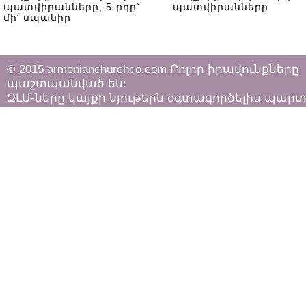
պատվիրանները, 5-րդը՝
պատվիրանները
մի՛ սպանիր
© 2015 armenianchurchco.com Բոլոր իրավունքները
պաշտպանված են:
ԶԼՄ-ները կայքի նյութերն օգտագործելիս պար
հետևել «Հեղինակային իրավունքի և հարակից
իրավունքների մասին»
ՀՀ օրենքի դրույթներին: