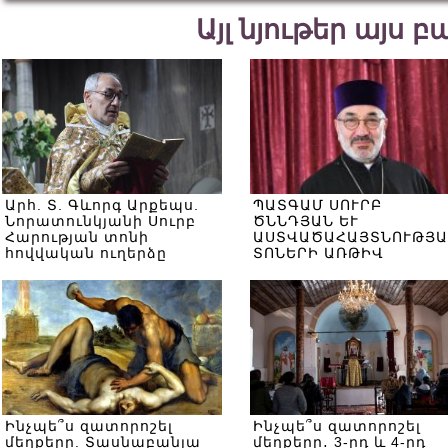
Այլ նյութեր այս 
Արհ. Տ. Գևորգ Արքեպս.
ՊԱՏԳԱՄ ՍՈՒՐԲ
Նորատունկյանի Սուրբ
ԾՆՆԴՅԱՆ ԵՒ
Հարության տոնի
ԱՍՏՎԱԾԱՀԱՅՏՆՈՒԹՅԱ
հովվական ուղերձը
ՏՈՆԵՐԻ ԱՌԹԻՎ
Ինչպե՞ս զատորոշել
Ինչպե՞ս զատորոշել
մեղքերը. Տասնաբանյա
մեղքերը․ 3-րդ և 4-րդ