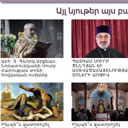
Այլ նյութեր այս 
Արհ. Տ. Գևորգ Արքեպս.
ՊԱՏԳԱՄ ՍՈՒՐԲ
Նորատունկյանի Սուրբ
ԾՆՆԴՅԱՆ ԵՒ
Հարության տոնի
ԱՍՏՎԱԾԱՀԱՅՏՆՈՒԹՅԱ
հովվական ուղերձը
ՏՈՆԵՐԻ ԱՌԹԻՎ
Ինչպե՞ս զատորոշել
Ինչպե՞ս զատորոշել