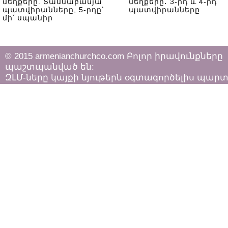
մեղքերը. Տասնաբանյա
մեղքերը․ 3-րդ և 4-րդ
պատվիրանները, 5-րդը՝
պատվիրանները
մի՛ սպանիր
© 2015 armenianchurchco.com Բոլոր իրավունքները
պաշտպանված են:
ԶԼՄ-ները կայքի նյութերն օգտագործելիս պար
հետևել «Հեղինակային իրավունքի և հարակից
իրավունքների մասին»
ՀՀ օրենքի դրույթներին: