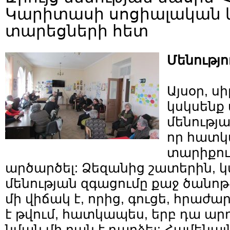
Կարիտասի սոցիալական 
տարեցների հետ
Մենությո
Այսօր, սի
կսկսենք մ
մենությա
որ հատ
տարիքու
արծարծել: Ձեզանից շատերին, կ
մենության զգացումը քաջ ծանո
մի վիճակ է, որից, գուցե, հրաժ
է թվում, հատկապես, երբ դա ար
նման մի բան է դարձել: Համենայ