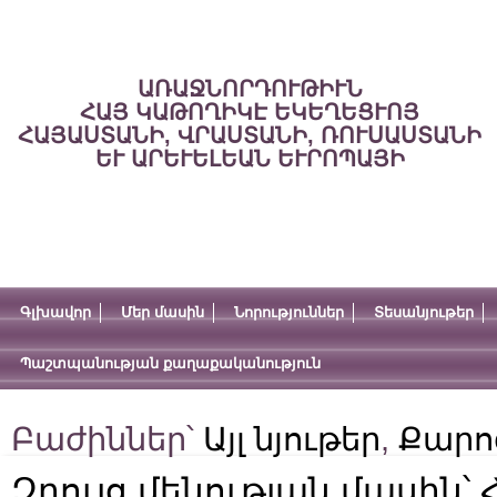
ԱՌԱՋՆՈՐԴՈՒԹԻՒՆ
ՀԱՅ ԿԱԹՈՂԻԿԷ ԵԿԵՂԵՑՒՈՅ
ՀԱՅԱՍՏԱՆԻ, ՎՐԱՍՏԱՆԻ, ՌՈՒՍԱՍՏԱՆԻ
ԵՒ ԱՐԵՒԵԼԵԱՆ ԵՒՐՈՊԱՅԻ
Գլխավոր
Մեր մասին
Նորություններ
Տեսանյութեր
Պաշտպանության քաղաքականություն
Բաժիններ՝
Այլ նյութեր
,
Քարո
Զրույց մենության մասին՝