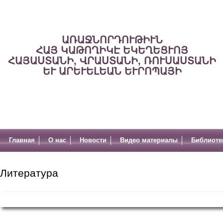
ԱՌԱՋՆՈՐԴՈՒԹԻՒՆ
ՀԱՅ ԿԱԹՈՂԻԿԷ ԵԿԵՂԵՑՒՈՅ
ՀԱՅԱՍՏԱՆԻ, ՎՐԱՍՏԱՆԻ, ՌՈՒՍԱՍՏԱՆԻ
ԵՒ ԱՐԵՒԵԼԵԱՆ ԵՒՐՈՊԱՅԻ
Главная
О нас
Новости
Видео материалы
Библиоте
Литература