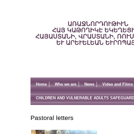
ԱՌԱՋՆՈՐԴՈՒԹԻՒՆ
ՀԱՅ ԿԱԹՈՂԻԿԷ ԵԿԵՂԵՑ
ՀԱՅԱՍՏԱՆԻ, ՎՐԱՍՏԱՆԻ, ՌՈՒ
ԵՒ ԱՐԵՒԵԼԵԱՆ ԵՒՐՈՊԱ
Home
Who we are
News
Video and Films
CHILDREN AND VULNERABLE ADULTS SAFEGUARD
Pastoral letters