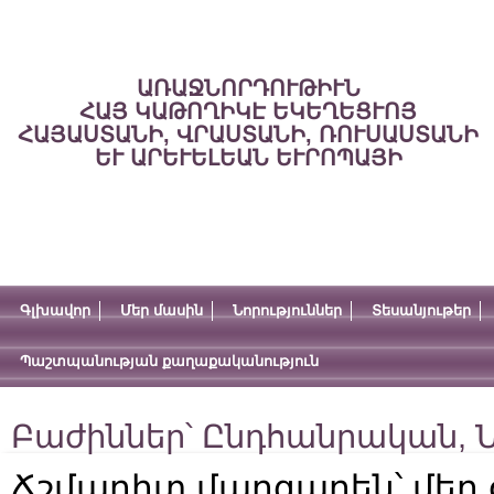
ԱՌԱՋՆՈՐԴՈՒԹԻՒՆ
ՀԱՅ ԿԱԹՈՂԻԿԷ ԵԿԵՂԵՑՒՈՅ
ՀԱՅԱՍՏԱՆԻ, ՎՐԱՍՏԱՆԻ, ՌՈՒՍԱՍՏԱՆԻ
ԵՒ ԱՐԵՒԵԼԵԱՆ ԵՒՐՈՊԱՅԻ
Գլխավոր
Մեր մասին
Նորություններ
Տեսանյութեր
Պաշտպանության քաղաքականություն
Բաժիններ՝
Ընդհանրական
,
Ն
Ճշմարիտ մարգարեն՝ մեր 