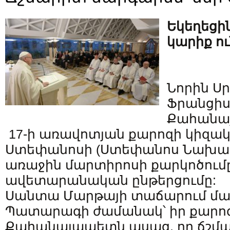
Եկեղեցի
կարիք ո
Նորին Սր
Ֆրանցիս
Քահանա
17-ի առավոտյան քարոզի կիզակ
Ստեփանոսի (Ստեփանոս Նախավկ
առաջին մարտիրոսի քարկոծում
ավետարանական ընթերցումը:
Սանտա Մարթայի տաճարում մա
Պատարագի ժամանակ՝ իր քարո
Քահանայապետն ասաց, որ ճշմ