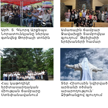
Արհ. Տ. Գևորգ Արքեպս.
Ամառային ճամբար
Նորատունկյանը ներկա
Ջավախքի Տամբովկա
գտնվեց Թորիայի տոնին
գյուղում` Թբիլիսիի
երեխաների համար
Հայ կաթողիկէ
Տեր Հիսուսին նվիրված
երիտասարդական
արձանի օծման
միության ճամբարը
արարողություն`
Ստեփանավանում
Ձիթհանքով գյուղում