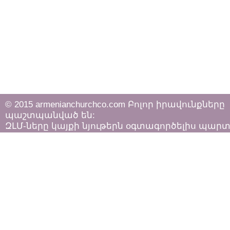
© 2015 armenianchurchco.com Բոլոր իրավունքները
պաշտպանված են:
ԶԼՄ-ները կայքի նյութերն օգտագործելիս պար
հետևել «Հեղինակային իրավունքի և հարակից
իրավունքների մասին»
ՀՀ օրենքի դրույթներին: