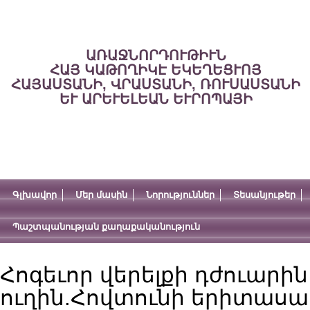
ԱՌԱՋՆՈՐԴՈՒԹԻՒՆ
ՀԱՅ ԿԱԹՈՂԻԿԷ ԵԿԵՂԵՑՒՈՅ
ՀԱՅԱՍՏԱՆԻ, ՎՐԱՍՏԱՆԻ, ՌՈՒՍԱՍՏԱՆԻ
ԵՒ ԱՐԵՒԵԼԵԱՆ ԵՒՐՈՊԱՅԻ
Գլխավոր
Մեր մասին
Նորություններ
Տեսանյութեր
Պաշտպանության քաղաքականություն
Հոգեւոր վերելքի դժուարին
ուղին.Հովտունի երիտասա