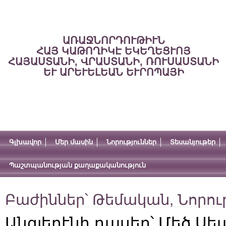
ԱՌԱՋՆՈՐԴՈՒԹԻՒՆ
ՀԱՅ ԿԱԹՈՂԻԿԷ ԵԿԵՂԵՑՒՈՅ
ՀԱՅԱՍՏԱՆԻ, ՎՐԱՍՏԱՆԻ, ՌՈՒՍԱՍՏԱՆԻ
ԵՒ ԱՐԵՒԵԼԵԱՆ ԵՒՐՈՊԱՅԻ
Գլխավոր
Մեր մասին
Նորություններ
Տեսանյութեր
Պաշտպանության քաղաքականություն
Բաժիններ՝
Թեմական
,
Նորու
Անգլերէնի դասեր՝ Մեծ Ս