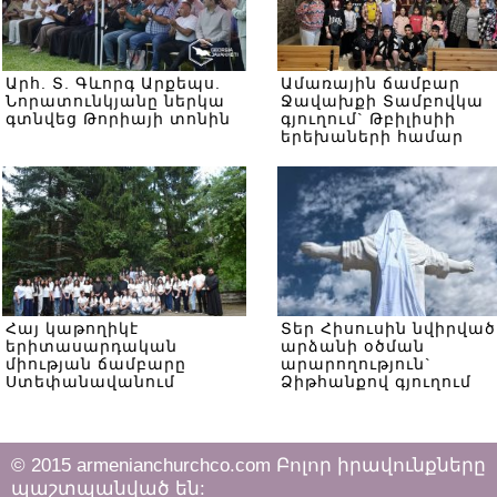
Արհ. Տ. Գևորգ Արքեպս.
Ամառային ճամբար
Նորատունկյանը ներկա
Ջավախքի Տամբովկա
գտնվեց Թորիայի տոնին
գյուղում` Թբիլիսիի
երեխաների համար
Հայ կաթողիկէ
Տեր Հիսուսին նվիրված
երիտասարդական
արձանի օծման
միության ճամբարը
արարողություն`
Ստեփանավանում
Ձիթհանքով գյուղում
© 2015 armenianchurchco.com Բոլոր իրավունքները
պաշտպանված են: