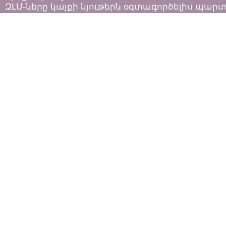
ԶԼՄ-ները կայքի նյութերն օգտագործելիս պար
հետևել «Հեղինակային իրավունքի և հարակից
իրավունքների մասին»
ՀՀ օրենքի դրույթներին: