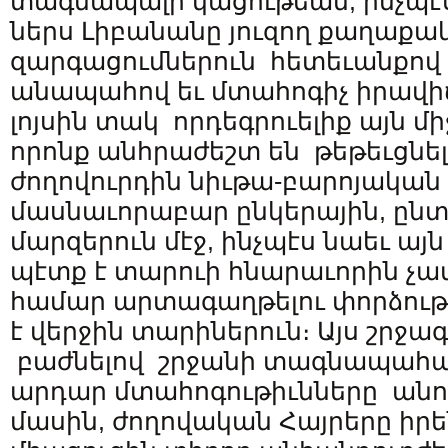
տագնապալի կացութեան, ինչպէս
ներս Լիբանանը յուզող քաղաքա
զարգացումներուն հետեւանքո
անապահով եւ մտահոգիչ իրավի
լոյսին տակ որդեգրուելիք այն մ
որոնք անհրաժեշտ են թեթեւցնե
ժողովուրդին նիւթա-բարոյակա
մասնաւորաբար ընկերային, ըն
մարզերուն մէջ, ինչպէս նաեւ ա
պէտք է տարուի հնարաւորին չա
համար արտագաղթելու փորձութի
է վերջին տարիներուն։ Այս շրջագ
բաժնելով շրջանի տագնապահար
արդար մտահոգութիւնները ան
մասին, ժողովական Հայրերը իրե