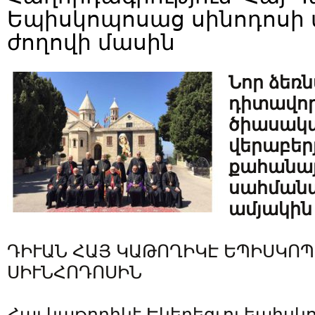
Եպիսկոպոսաց սինոդոսի
ժողովի մասին
Նոր ձեռ
դիտավոր
ծիասակ
վերաբեր
քահանա
սահմանա
ամյակին
ԴԻՒԱՆ ՀԱՅ ԿԱԹՈՂԻԿԷ ԵՊԻՍԿՈ
ՍԻՒՆՀՈԴՈՍԻՆ
Հայ կաթողիկէ Եկեղեցւոյ եպիս