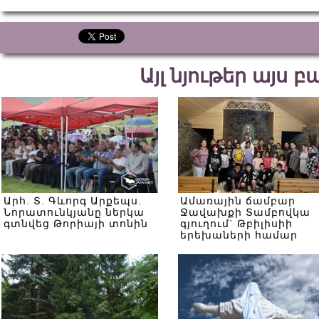
Այլ նյութեր այս 
Արհ. Տ. Գևորգ Արքեպս.
Ամառային ճամբար
Նորատունկյանը ներկա
Ջավախքի Տամբովկա
գտնվեց Թորիայի տոնին
գյուղում` Թբիլիսիի
երեխաների համար