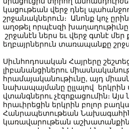
միացուցին տիրող անհանդուրժել
կացութեան վերջ դնել պահանջ
շրջանակներուն։ Անոնք կոչ ըրին
աղօթել որպէսզի խաղաղութիւն
շրջանէն ներս եւ վերջ գտնէ մեր
եղբայրներուն տառապանքը շրջա
Սիւնհոդոսական Հայրերը շեշտե
լիբանանցիներու միասնականու
հրամայականութիւնը, այդ միաս
նախապայմանը ըլլալով երկրին
վտանգներու չէզոքացումին։ Այ
հրաւիրեցին երկրին բոլոր բաղկա
Հանրապետութեան Նախագահին
կառավարութեան աշխատանքին