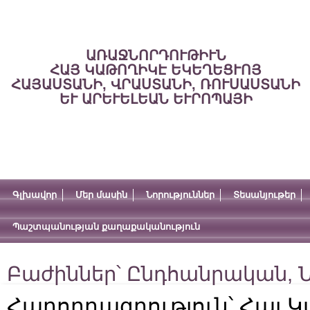
ԱՌԱՋՆՈՐԴՈՒԹԻՒՆ
ՀԱՅ ԿԱԹՈՂԻԿԷ ԵԿԵՂԵՑՒՈՅ
ՀԱՅԱՍՏԱՆԻ, ՎՐԱՍՏԱՆԻ, ՌՈՒՍԱՍՏԱՆԻ
ԵՒ ԱՐԵՒԵԼԵԱՆ ԵՒՐՈՊԱՅԻ
Գլխավոր
Մեր մասին
Նորություններ
Տեսանյութեր
Պաշտպանության քաղաքականություն
Բաժիններ՝
Ընդհանրական
,
Ն
Հաղորդագրություն՝ Հայ 