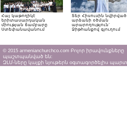
Հայ կաթողիկէ
Տեր Հիսուսին նվիրված
երիտասարդական
արձանի օծման
միության ճամբարը
արարողություն`
Ստեփանավանում
Ձիթհանքով գյուղում
© 2015 armenianchurchco.com Բոլոր իրավունքները
պաշտպանված են:
ԶԼՄ-ները կայքի նյութերն օգտագործելիս պար
հետևել «Հեղինակային իրավունքի և հարակից
իրավունքների մասին»
ՀՀ օրենքի դրույթներին: