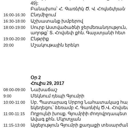
49):
Բանախոս՝
Հ.
Գառնիկ
Ծ
.
Վ
.
Հովսեփյան
Ընդմիջում
16:00-16:30
Աշխատանք խմբերով
16:30-18:00
Սուրբ Աստվածածնի ջերմեռանդություն
18:00-19:00
աղոթք՝ Տ. Հովսեփ քհն. Գալստյանի հետ
Ընթրիք
19:00-20:00
Մշակութային երեկո
20:00
Օր
2
Հուլիս
29, 2017
Նախաճաշ
08:00-09:00
Մեկնում դեպի Գյումրի
9:00
Սբ. Պատարագ Սրբոց Նահատակաց հայ
10:00-11:00
եկեղեցու՝ ձեռամբ Հ. Գառնիկ Ծ.Վ. Հովս
Ողջույնի խոսք. Գյումրիի ժողովրդապետ
11:00-11:15
Ավագ քհն. Մկրտչյան
Այցելություն Գյումրի քաղաքի տեսարժա
11:15-13:00