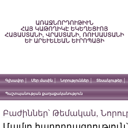
ԱՌԱՋՆՈՐԴՈՒԹԻՒՆ
ՀԱՅ ԿԱԹՈՂԻԿԷ ԵԿԵՂԵՑՒՈՅ
ՀԱՅԱՍՏԱՆԻ, ՎՐԱՍՏԱՆԻ, ՌՈՒՍԱՍՏԱՆԻ
ԵՒ ԱՐԵՒԵԼԵԱՆ ԵՒՐՈՊԱՅԻ
Գլխավոր
Մեր մասին
Նորություններ
Տեսանյութեր
Պաշտպանության քաղաքականություն
Բաժիններ՝
Թեմական
,
Նորու
Մամլո հաղորդագրություն