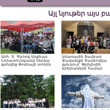
Այլ նյութեր այս 
Արհ. Տ. Գևորգ Արքեպս.
Ամառային ճամբար
Նորատունկյանը ներկա
Ջավախքի Տամբովկա
գտնվեց Թորիայի տոնին
գյուղում` Թբիլիսիի
երեխաների համար