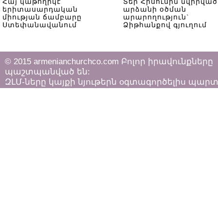
Հայ կաթողիկէ
Տեր Հիսուսին նվիրված
երիտասարդական
արձանի օծման
միության ճամբարը
արարողություն`
Ստեփանավանում
Ձիթհանքով գյուղում
© 2015 armenianchurchco.com Բոլոր իրավունքները
պաշտպանված են:
ԶԼՄ-ները կայքի նյութերն օգտագործելիս պար
հետևել «Հեղինակային իրավունքի և հարակից
իրավունքների մասին»
ՀՀ օրենքի դրույթներին: