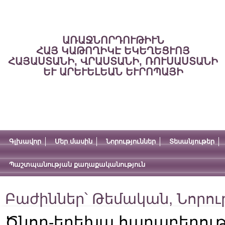
ԱՌԱՋՆՈՐԴՈՒԹԻՒՆ
ՀԱՅ ԿԱԹՈՂԻԿԷ ԵԿԵՂԵՑՒՈՅ
ՀԱՅԱՍՏԱՆԻ, ՎՐԱՍՏԱՆԻ, ՌՈՒՍԱՍՏԱՆԻ
ԵՒ ԱՐԵՒԵԼԵԱՆ ԵՒՐՈՊԱՅԻ
Գլխավոր
Մեր մասին
Նորություններ
Տեսանյութեր
Պաշտպանության քաղաքականություն
Բաժիններ՝
Թեմական
,
Նորու
Ծնող-երեխա հարաբերութ