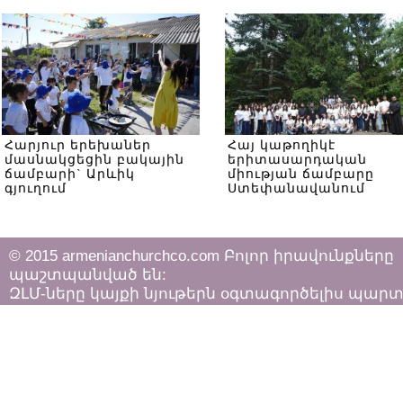
Հարյուր երեխաներ
Հայ կաթողիկէ
մասնակցեցին բակային
երիտասարդական
ճամբարի` Արևիկ
միության ճամբարը
գյուղում
Ստեփանավանում
© 2015 armenianchurchco.com Բոլոր իրավունքները
պաշտպանված են:
ԶԼՄ-ները կայքի նյութերն օգտագործելիս պար
հետևել «Հեղինակային իրավունքի և հարակից
իրավունքների մասին»
ՀՀ օրենքի դրույթներին: