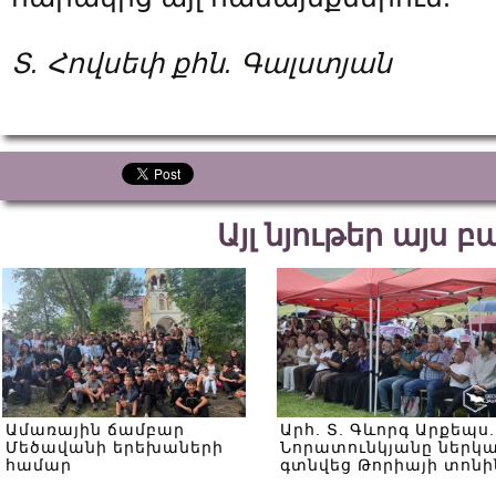
Տ. Հովսեփ քհն. Գալստյան
Այլ նյութեր այս 
Ամառային ճամբար
Արհ. Տ. Գևորգ Արքեպս.
Մեծավանի երեխաների
Նորատունկյանը ներկ
համար
գտնվեց Թորիայի տոնի