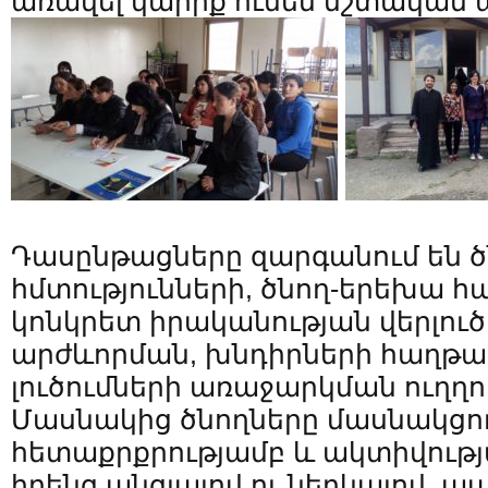
առավել կարիք ունեն մշտական
Դասընթացները զարգանում են 
հմտությունների, ծնող-երեխա հ
կոնկրետ իրականության վերլուծ
արժևորման, խնդիրների հաղթ
լուծումների առաջարկման ուղղու
Մասնակից ծնողները մասնակցու
հետաքրքրությամբ և ակտիվությա
իրենց անցյալով ու ներկայով, 