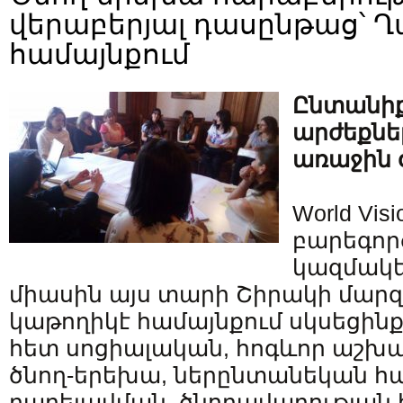
վերաբերյալ դասընթաց՝ 
համայնքում
Ընտանիք
արժեքնե
առաջին 
World Visi
բարեգո
կազմակե
միասին այս տարի Շիրակի մարզ
կաթողիկէ համայնքում սկսեցին
հետ սոցիալական, հոգևոր աշխա
ծնող-երեխա, ներընտանեկան հա
բարելավման, ծնողավարության 