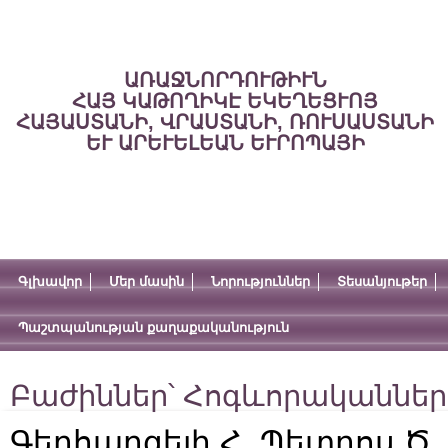
ԱՌԱՋՆՈՐԴՈՒԹԻՒՆ
ՀԱՅ ԿԱԹՈՂԻԿԷ ԵԿԵՂԵՑՒՈՅ
ՀԱՅԱՍՏԱՆԻ, ՎՐԱՍՏԱՆԻ, ՌՈՒՍԱՍՏԱՆԻ
ԵՒ ԱՐԵՒԵԼԵԱՆ ԵՒՐՈՊԱՅԻ
Գլխավոր
Մեր մասին
Նորություններ
Տեսանյութեր
Պաշտպանության քաղաքականություն
Բաժիններ՝
Հոգևորականներ
Գերհարգելի Հ. Պետրոս Ծ․