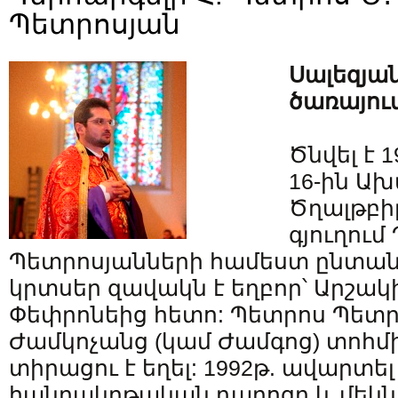
Պետրոսյան
Սալեզյա
ծառայու
Ծնվել է 
16-ին Ա
Ծղալթբիլ
գյուղում
Պետրոսյանների համեստ ընտան
կրտսեր զավակն է եղբոր՝ Արշակի
Փեփրոնեից հետո: Պետրոս Պետրո
Ժամկոչանց (կամ Ժամգոց) տոհմ
տիրացու է եղել: 1992թ. ավարտել 
հանրակրթական դպրոցը և մեկն