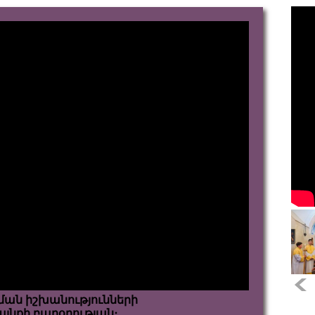
ան իշխանությունների
յնքի բարօրության։