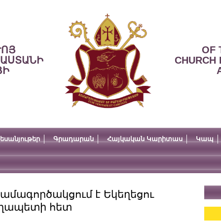
ՒՈՅ
OF 
ՍԱՍՏԱՆԻ
CHURCH 
ՅԻ
եսանյութեր
Գրադարան
Հայկական Կարիտաս
Կապ
համագործակցում է Եկեղեցու
ւղապետի հետ