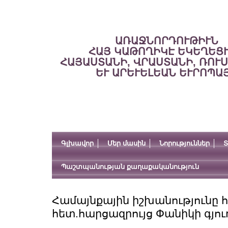
ԱՌԱՋՆՈՐԴՈՒԹԻՒՆ
ՀԱՅ ԿԱԹՈՂԻԿԷ ԵԿԵՂԵՑ
ՀԱՅԱՍՏԱՆԻ, ՎՐԱՍՏԱՆԻ, ՌՈՒ
ԵՒ ԱՐԵՒԵԼԵԱՆ ԵՒՐՈՊԱ
Գլխավոր
Մեր մասին
Նորություններ
Տ
Պաշտպանության քաղաքականություն
Համայնքային իշխանությունը 
հետ.հարցազրույց Փանիկի գյո