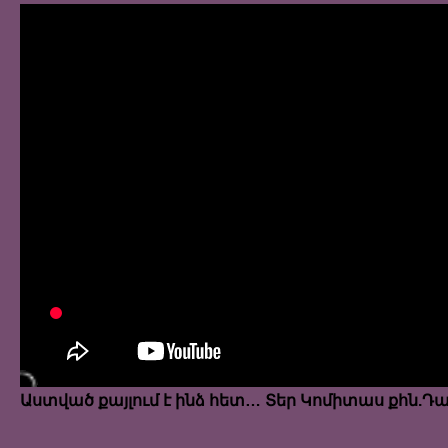
Աստված քայլում է ինձ հետ… Տեր Կոմիտաս քհն.Դ