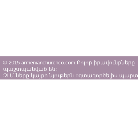
© 2015 armenianchurchco.com Բոլոր իրավունքները
պաշտպանված են:
ԶԼՄ-ները կայքի նյութերն օգտագործելիս պար
հետևել «Հեղինակային իրավունքի և հարակից
իրավունքների մասին»
ՀՀ օրենքի դրույթներին: