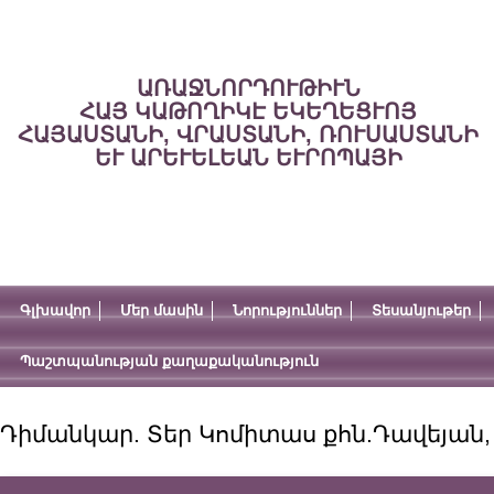
ԱՌԱՋՆՈՐԴՈՒԹԻՒՆ
ՀԱՅ ԿԱԹՈՂԻԿԷ ԵԿԵՂԵՑՒՈՅ
ՀԱՅԱՍՏԱՆԻ, ՎՐԱՍՏԱՆԻ, ՌՈՒՍԱՍՏԱՆԻ
ԵՒ ԱՐԵՒԵԼԵԱՆ ԵՒՐՈՊԱՅԻ
Գլխավոր
Մեր մասին
Նորություններ
Տեսանյութեր
Պաշտպանության քաղաքականություն
Դիմանկար. Տեր Կոմիտաս քհն.Դավեյան,