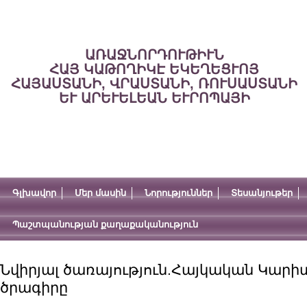
ԱՌԱՋՆՈՐԴՈՒԹԻՒՆ
ՀԱՅ ԿԱԹՈՂԻԿԷ ԵԿԵՂԵՑՒՈՅ
ՀԱՅԱՍՏԱՆԻ, ՎՐԱՍՏԱՆԻ, ՌՈՒՍԱՍՏԱՆԻ
ԵՒ ԱՐԵՒԵԼԵԱՆ ԵՒՐՈՊԱՅԻ
Գլխավոր
Մեր մասին
Նորություններ
Տեսանյութեր
Պաշտպանության քաղաքականություն
Նվիրյալ ծառայություն.Հայկական Կար
ծրագիրը