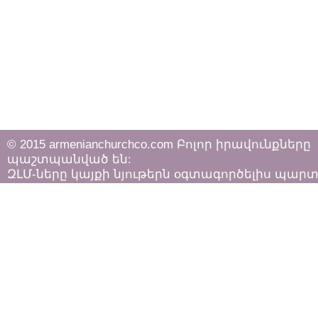
© 2015 armenianchurchco.com Բոլոր իրավունքները
պաշտպանված են:
ԶԼՄ-ները կայքի նյութերն օգտագործելիս պար
հետևել «Հեղինակային իրավունքի և հարակից
իրավունքների մասին»
ՀՀ օրենքի դրույթներին: