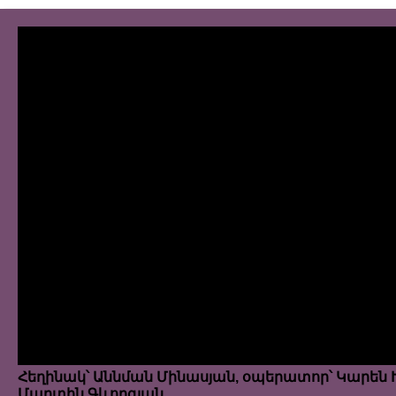
Հեղինակ՝ Աննման Մինասյան, օպերատոր՝ Կարեն
Մարտին Գևորգյան