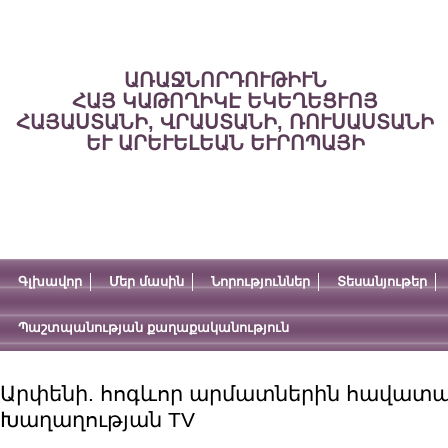
ԱՌԱՋՆՈՐԴՈՒԹԻՒՆ
ՀԱՅ ԿԱԹՈՂԻԿԷ ԵԿԵՂԵՑՒՈՅ
ՀԱՅԱՍՏԱՆԻ, ՎՐԱՍՏԱՆԻ, ՌՈՒՍԱՍՏԱՆԻ
ԵՒ ԱՐԵՒԵԼԵԱՆ ԵՒՐՈՊԱՅԻ
Գլխավոր
Մեր մասին
Նորություններ
Տեսանյութեր
Պաշտպանության քաղաքականություն
Արփենի. հոգևոր արմատներին հավատար
Խաղաղության TV