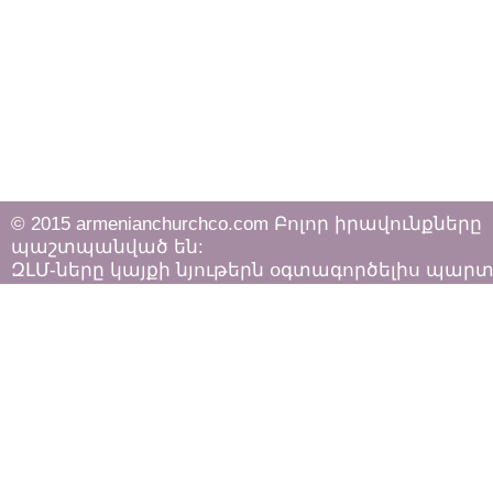
© 2015 armenianchurchco.com Բոլոր իրավունքները
պաշտպանված են:
ԶԼՄ-ները կայքի նյութերն օգտագործելիս պար
հետևել «Հեղինակային իրավունքի և հարակից
իրավունքների մասին»
ՀՀ օրենքի դրույթներին: