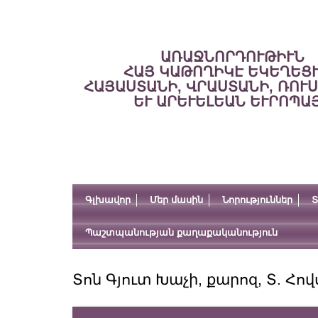
ԱՌԱՋՆՈՐԴՈՒԹԻՒՆ
ՀԱՅ ԿԱԹՈՂԻԿԷ ԵԿԵՂԵՑ
ՀԱՅԱՍՏԱՆԻ, ՎՐԱՍՏԱՆԻ, ՌՈՒ
ԵՒ ԱՐԵՒԵԼԵԱՆ ԵՒՐՈՊԱ
Գլխավոր
Մեր մասին
Նորություններ
Տ
Պաշտպանության քաղաքականություն
Տոն Գյուտ Խաչի, քարոզ, Տ. Հո