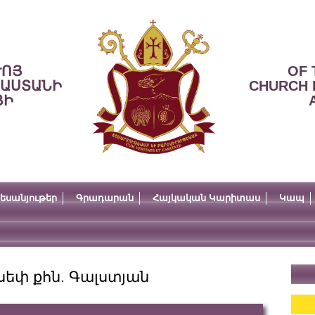
ՒՈՅ
OF 
ՍԱՍՏԱՆԻ
CHURCH 
ՅԻ
եսանյութեր
Գրադարան
Հայկական Կարիտաս
Կապ
վսեփ քհն. Գալստյան