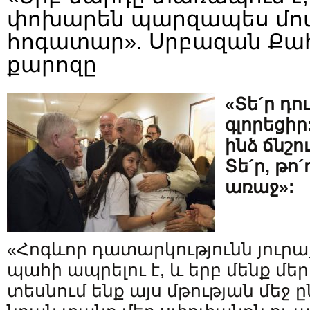
փոխարեն պարզապես մոտ
հոգատար». Սրբազան Ք
քարոզը
«Տե´ր դո
գլորեցիր
ինձ ճնշո
Տե´ր, թո
առաջ»:
«Հոգևոր դատարկությունն յուրաք
պահի ապրելու է, և երբ մենք մեր
տեսնում ենք այս մթության մեջ 