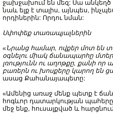
ջախջախում են մեզ: Սա անկեղծ ա
նաև ելք է տալիս, այնպես, ինչպե
որդիներին: Որդու նման:
Սփոփեք
տառապյալ
ներին
«
Նրանց
համար
,
ովքեր
մոտ
են
տ
օգնելու միակ ճանապարհը
մտեր
լռությ
ունն
ու
աղոթքը
, քանի որ 
բառերն ու խոսքերը կարող են 
ասաց Քահանայապետը:
«Ամենից առաջ մենք պետք է ճան
հոգևոր դատարկության պահերը
մեջ ենք, հուսալքված և հարցնում