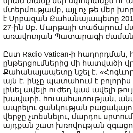
նրան տանք մեր սփոփանքն ու աջ
մտերմությամբ, այլ ոչ թե մեր խո
է Սրբազան Քահանայապետը 201
27-ին Սբ. Մարթայի տաճարում 
առավոտյան Պատարագի ժաման
Ըստ Radio Vatican-ի հաղորդման, 
ընթերցումներից մի հատվածի վ
Քահանայապետը նշել է. «Հոգևո
այն է, ինչը պատահում է բոլորիս
լինել ավելի ուժեղ կամ ավելի թու
խավարի, հուսահատության, ան
ապրելու ցանկության բացակայու
վերջը չտեսնելու, մարդու սրտում
այդքան շատ խռովության զգացո