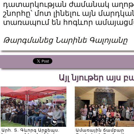
դատարկության ժամանակ աղոթել
շնորհը՝ մոտ լինելու այն մարդկա
տառապում են հոգևոր ամայաց
Թարգմանեց Նարինե Գալոյանը
Այլ նյութեր այս 
Արհ. Տ. Գևորգ Արքեպս.
Ամառային ճամբար