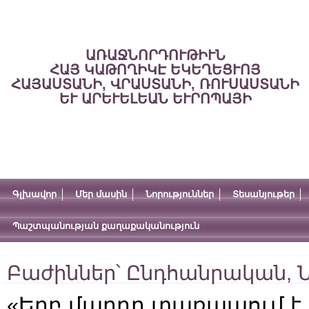
ԱՌԱՋՆՈՐԴՈՒԹԻՒՆ
ՀԱՅ ԿԱԹՈՂԻԿԷ ԵԿԵՂԵՑՒՈՅ
ՀԱՅԱՍՏԱՆԻ, ՎՐԱՍՏԱՆԻ, ՌՈՒՍԱՍՏԱՆԻ
ԵՒ ԱՐԵՒԵԼԵԱՆ ԵՒՐՈՊԱՅԻ
Գլխավոր
Մեր մասին
Նորություններ
Տեսանյութեր
Պաշտպանության քաղաքականություն
Բաժիններ՝
Ընդհանրական
,
Ն
«Երբ մարդը տառապում է,