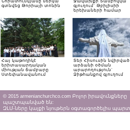
Նորատունկյանը ներկա
Ջավախքի Տամբովկա
գտնվեց Թորիայի տոնին
գյուղում` Թբիլիսիի
երեխաների համար
Հայ կաթողիկէ
Տեր Հիսուսին նվիրված
երիտասարդական
արձանի օծման
միության ճամբարը
արարողություն`
Ստեփանավանում
Ձիթհանքով գյուղում
© 2015 armenianchurchco.com Բոլոր իրավունքները
պաշտպանված են:
ԶԼՄ-ները կայքի նյութերն օգտագործելիս պար
հետևել «Հեղինակային իրավունքի և հարակից
իրավունքների մասին»
ՀՀ օրենքի դրույթներին: