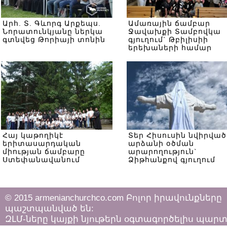
Արհ. Տ. Գևորգ Արքեպս.
Ամառային ճամբար
Նորատունկյանը ներկա
Ջավախքի Տամբովկա
գտնվեց Թորիայի տոնին
գյուղում` Թբիլիսիի
երեխաների համար
Հայ կաթողիկէ
Տեր Հիսուսին նվիրված
երիտասարդական
արձանի օծման
միության ճամբարը
արարողություն`
Ստեփանավանում
Ձիթհանքով գյուղում
© 2015 armenianchurchco.com Բոլոր իրավունքները
պաշտպանված են:
ԶԼՄ-ները կայքի նյութերն օգտագործելիս պար