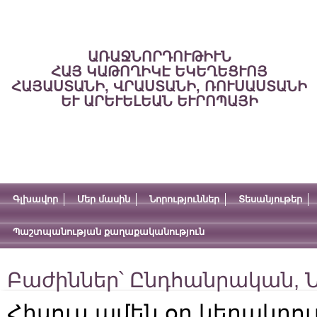
ԱՌԱՋՆՈՐԴՈՒԹԻՒՆ
ՀԱՅ ԿԱԹՈՂԻԿԷ ԵԿԵՂԵՑՒՈՅ
ՀԱՅԱՍՏԱՆԻ, ՎՐԱՍՏԱՆԻ, ՌՈՒՍԱՍՏԱՆԻ
ԵՒ ԱՐԵՒԵԼԵԱՆ ԵՒՐՈՊԱՅԻ
Գլխավոր
Մեր մասին
Նորություններ
Տեսանյութեր
Պաշտպանության քաղաքականություն
Բաժիններ՝
Ընդհանրական
,
Ն
Հիսուս ամեն օր կերակրում