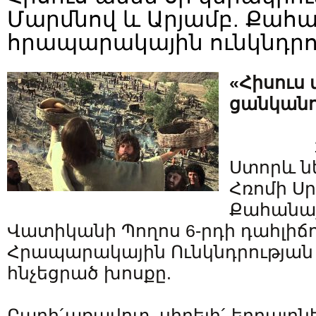
Մարմնով և Արյամբ. Քա
հրապարակային ունկնդրո
«Հիսուս 
ցանկանու
Ստորև ն
Հռոմի Ս
Քահանա
Վատիկանի Պողոս 6-րդի դահլիճ
Հրապարակային Ունկնդրության
հնչեցրած խոսքը.
Բարի´առավոտ, սիրելի´ եղբայրներ