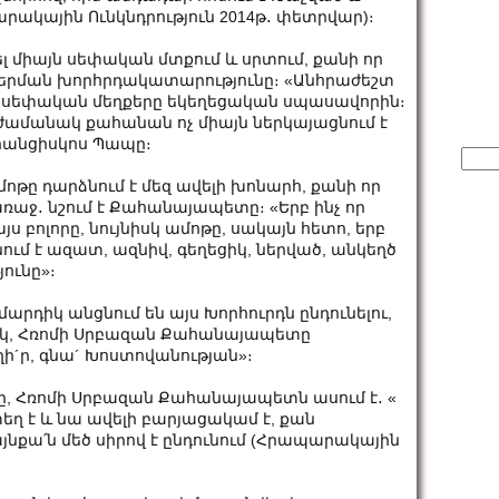
ակային Ունկնդրություն 2014թ․ փետրվար)։
լ միայն սեփական մտքում և սրտում, քանի որ
 ներման խորհրդակատարությունը։ «Անհրաժեշտ
 սեփական մեղքերը եկեղեցական սպասավորին։
ամանակ քահանան ոչ միայն ներկայացնում է
 Ֆրանցիսկոս Պապը։
Sear
for:
մոթը դարձնում է մեզ ավելի խոնարհ, քանի որ
առաջ․ նշում է Քահանայապետը։ «Երբ ինչ որ
յս բոլորը, նույնիսկ ամոթը, սակայն հետո, երբ
ում է ազատ, ազնիվ, գեղեցիկ, ներված, անկեղծ
ունը»։
արդիկ անցնում են այս Խորհուրդն ընդունելու,
ակ, Հռոմի Սրբազան Քահանայապետը
ի´ր, գնա´ Խոստովանության»։
, Հռոմի Սրբազան Քահանայապետն ասում է․ «
եղ է և նա ավելի բարյացակամ է, քան
այնքա՛ն մեծ սիրով է ընդունում (Հրապարակային