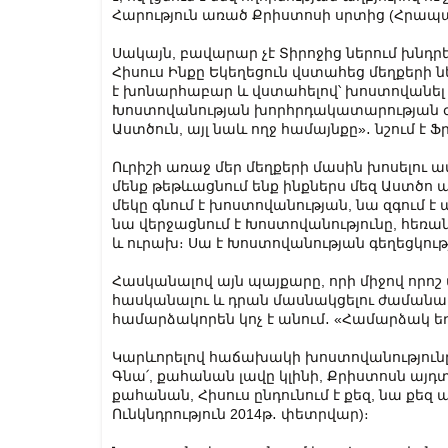
Հարություն առած Քրիստոսի սրտից (Հրապար
Սակայն, բավարար չէ Տիրոջից ներում խնդրե
Հիսուս Ինքը Եկեղեցուն վստահեց մեղքերի
է խոնարհաբար և վստահելով՝ խոստովանել
Խոստովանության խորհրդակատարության ժ
Աստծուն, այլ նաև ողջ համայնքը»․ նշում է
Ուրիշի առաջ մեր մեղքերի մասին խոսելու ա
մենք թեթևացնում ենք ինքներս մեզ Աստծո 
մեկը գնում է խոստովանության, նա զգում է ա
նա վերջացնում է Խոստովանությունը, հեռան
և ուրախ։ Սա է Խոստովանության գեղեցկությ
Հասկանալով այն պայքարը, որի միջով որոշ մ
հասկանալու և դրան մասնակցելու ժաման
համարձակորեն կոչ է անում․ «Համարձակ եղ
Կարևորելով հաճախակի խոստովանությունը
Գնա՛, քահանան լավը կլինի, Քրիստոսն այդտ
քահանան, Հիսուս ընդունում է քեզ, նա քեզ 
Ունկնդրություն 2014թ․ փետրվար)։