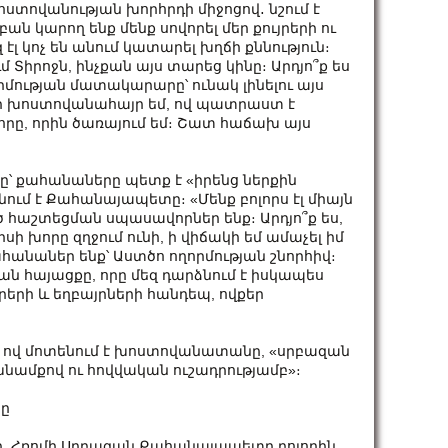
ոստովանության խորհրդի միջոցով․ նշում է
 կարող ենք մենք սովորել մեր քույրերի ու
 էլ կոչ են անում կատարել խղճի քննություն։
մ Տիրոջն, ինչքան այս տարեց կինը։ Արդյո՞ք ես
որմության մատակարարը՝ ունակ լինելու այս
մի խոստովանահայր եմ, ով պատրաստ է
որը, որին ծառայում եմ։ Շատ հաճախ այս
ը՝ քահանաները պետք է «իրենց ներքին
ում է Քահանայապետը։ «Մենք բոլորս էլ միայն
 հաշտեցման սպասավորներ ենք։ Արդյո՞ք ես,
սպիսի խորը զղջում ունի, ի վիճակի եմ ամաչել իմ
ահանաներ ենք՝ Աստծո ողորմության շնորհիվ։
ան հայացքը, որը մեզ դարձնում է իսկապես
յրերի և եղբայրների հանդեպ, ովքեր
 ով մոտենում է խոստովանատանը, «սրբազան
 խնամքով ու հովվական ուշադրությամբ»։
նը
նը, Հռոմի Սրբազան Քահանայապետը բոլորին