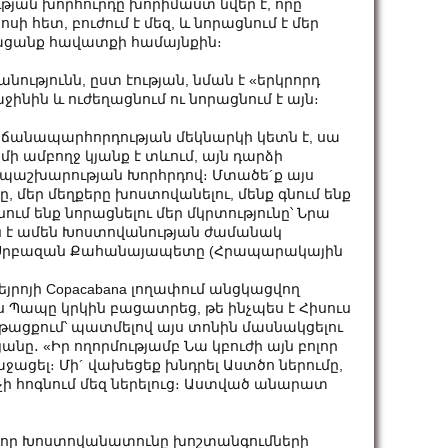
թյան խորհուրդը խորիմաստ նվեր է, որը
 հետ, բուժում է մեզ, և նորացնում է մեր
իացանք հավատքի համայնքին։
ւթյունն, ըստ էության, նման է «երկրորդ
ինին և ուժեղացնում ու նորացնում է այն։
կ ճանապարհորդության մեկնարկի կետն է, սա
ի ամբողջ կյանք է տևում, այն դարձի
է Ապաշխարության Խորհրդով։ Մտածե´ք այս
ը, մեր մեղքերը խոստովանելու, մենք գնում ենք
նում ենք նորացնելու մեր մկրտությունը՝ Նրա
ման է ամեն Խոստովանության ժամանակ
ոմի Սրբազան Քահանայապետը (Հրապարակային
նեյրոյի Copacabana լողափում անցկացվող
ապը կրկին բացատրեց, թե ինչպես է Հիսուս
ացքում՝ պատմելով այս տոնին մասնակցելու
ը․ «Իր ողորմությամբ Նա կբուժի այն բոլոր
ջացել։ Մի´ վախեցեք խնդրել Աստծո ներումը,
ք չի հոգնում մեզ ներելուց։ Աստված անարատ
ն, որ Խոստովանատունը խոշտանգումների