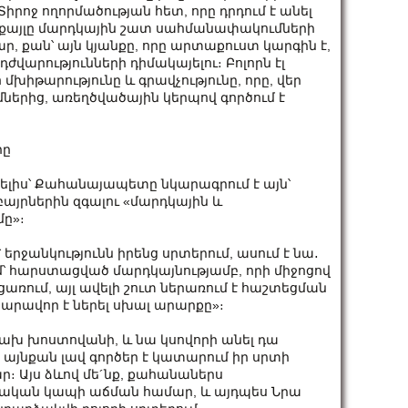
Տիրոջ ողորմածության հետ, որը դրդում է անել
ր քայլը մարդկային շատ սահմանափակումների
ար, քան՝ այն կյանքը, որը արտաքուստ կարգին է,
դժվարությունների դիմակայելու։ Բոլորն էլ
մխիթարությունը և գրավչությունը, որը, վեր
մներից, առեղծվածային կերպով գործում է
րը
ելիս՝ Քահանայապետը նկարագրում է այն՝
եղբայրներին զգալու «մարդկային և
մը»։
րջանկությունն իրենց սրտերում, ասում է նա․
՝ հարստացված մարդկայնությամբ, որի միջոցով
ացառում, այլ ավելի շուտ ներառում է հաշտեցման
արավոր է ներել սխալ արարքը»։
ախ խոստովանի, և նա կսովորի անել դա
ն այնքան լավ գործեր է կատարում իր սրտի
 Այս ձևով մե´նք, քահանաներս
նական կապի աճման համար, և այդպես Նրա