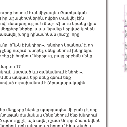
ուրդը հոսում է անմիջապես Զատկական
 իր աշակերտներին, ովքեր փակվել էին
ով՝ «Խաղաղությու՜ն ձեզ»: Հիսուս նրանց վրա
ի մեղքերը ներեք, ապա նրանք ներված կլինեն
զ առավել խորը դինամիկան (ուժը), որը
՛յր, ի՞նչն է խնդիրը»։ Խնդիրը նրանում է, որ
չենք ուզում խնդրել, մենք ներում խնդրելու
ք չի հոգնում ներելուց, բայց երբեմն մենք
 մարտի 17
ում, Աստված ևս ցանկանում է ներել»․
մեն անգամ, երբ մենք գնում ենք
 Աստված ուրախանում է (Հրապարակային
ր մեղքերը ներելը պարզապես մի բան չէ, որը
անության ժամանակ մենք ներում ենք խնդրում
 պտուղը չէ, այն ավելի շատ Սուրբ Հոգու նվերն
ու շնորհով, որն անդադար հոսում է Խաչված և