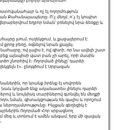
նդարձակվի բոլորի սրտերում»։
ոստովանահայր և ոչ էլ ողորմություն
ան Քահանայապետը։ Ո´չ մեղմ, ո´չ էլ կոպիտ
րաբերվում եղբոր նման՝ բռնելով նրա ձեռքը և
րը լսում, ուղեկցում, և քաջալերում է:
 քրոջ բեռը, օգնելով նրան քայլել։
հայրը, ով լալիս է, ով գիտի, որ նա ավելի շատ
բեք այնպիսի վատ բան չի արել, որի մասին
ո շնորհիվ է։ Ողորմած լինելը՝ դարձի
եկցելն է»․ ընդգծում է Սրբազան
երին, որ նրանք իրենք էլ սովորեն
նաև կոչված ենք ականատես լինելու դարձի
երով և նույնիսկ տարիներով գտնվել են մեղքի
ու նման, գիտակցության են գալիս և որոշում
ա ներողամտությունը։ Ինչքան գեղեցիկ է
բայրներին Ողորմած Հոր սրբացնող
մ մեզ և տոնում է ամեն անգամ, երբ մի զավակ
։