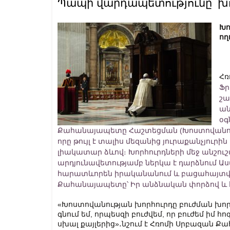
Պապի վարդապետությունը՝ խ
Խո
ող
Հռ
Ֆր
շա
ան
օգ
Քահանայապետը Հաշտեցման (Խոստովանությ
որը թույլ է տալիս մեզանից յուրաքանչյուր
լիակատար ձևով։ Խորհուրդների մեջ անշուշ
արդյունավետությամբ ներկա է դարձնում Ա
հարատևորեն իրականանում և բացահայտվու
Քահանայապետը՝ Իր անձնական փորձով և հ
«Խոստովանության խորհուրդը բուժման խորհո
գնում եմ, որպեսզի բուժվեմ, որ բուժեմ իմ հ
սխալ քայլերից»․նշում է Հռոմի Սրբազան