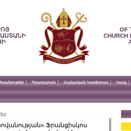
ՒՈՅ
OF 
ՍԱՍՏԱՆԻ
CHURCH 
ՅԻ
եսանյութեր
Գրադարան
Հայկական Կարիտաս
Կապ
ներ
տովանության».Ֆրանցիսկոս