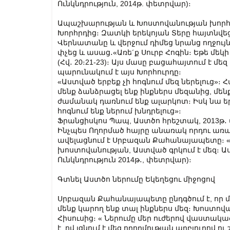
Ունկնդրություն, 2014թ. փետրվար)։
Ապաշխարության և Խոստովանության խորհ
Խորհրդից։ Զատկի երեկոյան Տերը հայտնվեց
Վերնատանը և վերջում դիմեց նրանց ողջույն
փչեց և ասաց․«Առե´ք Սուրբ Հոգին։ Եթե մեկ
(Հվ․ 20։21-23)։ Այս մասը բացահայտում է մե
պարունակում է այս Խորհուրդը։
«Աստված երբեք չի հոգնում մեզ ներելուց»։ Հա
մենք ձանձրացել ենք ինքներս մեզանից, մենք 
ժամանակ դառնում ենք ալարկոտ։ Իսկ նա երբե
հոգնում ենք ներում խնդրելուց»։
Ֆրանցիսկոս Պապ, Աստծո հրեշտակ, 2013թ․
Ինչպես Ողորմած հայրը անառակ որդու առակ
ավելացնում է Սրբազան Քահանայապետը։ «Ա
խոստովանության, Աստված գրկում է մեզ։
Ունկնդրություն 2014թ․, փետրվար)։
Գտնել Աստծո ներումը Եկեղեցու միջոցով
Սրբազան Քահանայապետը ընդգծում է, որ մե
մենք կարող ենք տալ ինքներս մեզ։ Խոստով
Հիսուսից։ « Ներումը մեր ուժերով վաստակած
է, ով լցնում է մեզ ողորմության աղբյուրով 