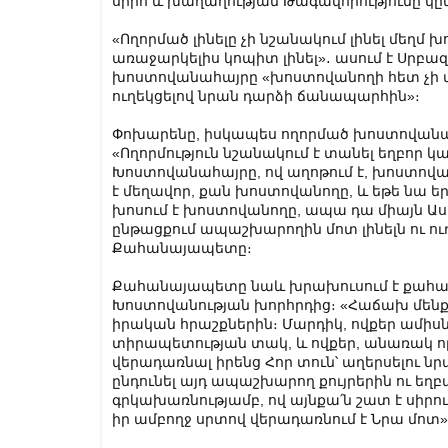
սիրո և խաղաղության Թագավորությունը կը
«Ողորմած լինելը չի նշանակում լինել մեղմ խ
առաջարկելիս կոպիտ լինել»․ ասում է Սրբազ
խոստովանահայրը «խոստովանողի հետ չի վե
ուղեկցելով նրան դարձի ճանապարհին»։
Փոխարենը, իսկապես ողորմած խոստովանահայ
«Ողորմություն նշանակում է տանել եղբոր կամ
Խոստովանահայրը, ով աղոթում է, խոստովանա
է մեղավոր, քան խոստովանողը, և եթե նա եր
խոսում է խոստովանողը, ապա դա միայն Աստծ
ընթացքում ապաշխարողին մոտ լինելն ու ուղ
Քահանայապետը։
Քահանայապետը նաև խրախուսում է քահանան
Խոստովանության խորհրդից։ «Հաճախ մենք 
իրական հրաշքներին։ Մարդիկ, ովքեր ամիսն
տիրապետության տակ, և ովքեր, անառակ որդ
վերադառնալ իրենց Հոր տուն՝ աղերսելու նր
ընդունել այդ ապաշխարող քույրերին ու եղ
գրկախառնությամբ, ով այնքա՛ն շատ է սիրու
իր ամբողջ սրտով վերադառնում է Նրա մոտ»