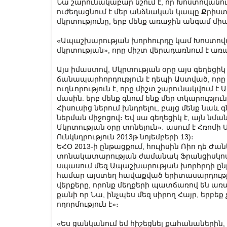
Նա շարունակաբար նշում է, որ Խոստովանու
ուժեղացնում է մեր անձնական կապը Քրիստոսի
մկրտությունը, երբ մենք առաջին անգամ մ
«Ապաշխարության խորհուրդը կամ Խոստովանո
մկրտության», որը միշտ վերադառնում է առաջ
Այս իմաստով, Մկրտության օրը այս գեղեցի
ճանապարհորդություն է դեպի Աստված, որը մ
ուղևորություն է, որը միշտ շարունակվում 
մասին. երբ մենք գնում ենք մեր տկարություն
Հիսուսից ներում խնդրելու, բայց մենք նաև գ
ներման միջոցով։ Եվ սա գեղեցիկ է, այն ն
Մկրտության օրը տոնելուն»․ ասում է Հռ
Ունկնդրություն 2013թ նոյեմբերի 13)։
ԵՀՕ 2013-ի ընթացքում, հուլիսին Ռիո դե Ժա
տոնակատարության ժամանակ Ֆրանցիսկոս Պ
սպասում մեզ Ապաշխարության խորհրդի ընթ
համար այստեղ հավաքված երիտասարդության
վերքերը, որոնք մեղքերի պատճառով են առա
քանի որ Նա, ինչպես մեզ սիրող Հայր, երբե
ողորմություն է»։
«Ես ցանկանում եմ հիշեցնել քահանաների