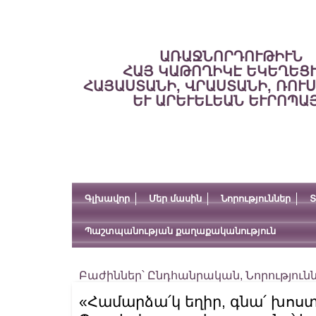
ԱՌԱՋՆՈՐԴՈՒԹԻՒՆ
ՀԱՅ ԿԱԹՈՂԻԿԷ ԵԿԵՂԵՑ
ՀԱՅԱՍՏԱՆԻ, ՎՐԱՍՏԱՆԻ, ՌՈՒ
ԵՒ ԱՐԵՒԵԼԵԱՆ ԵՒՐՈՊԱ
Գլխավոր
Մեր մասին
Նորություններ
Տ
Պաշտպանության քաղաքականություն
Բաժիններ՝
Ընդհանրական
,
Նորություն
«Համարձա՛կ եղիր, գնա՛ խոս