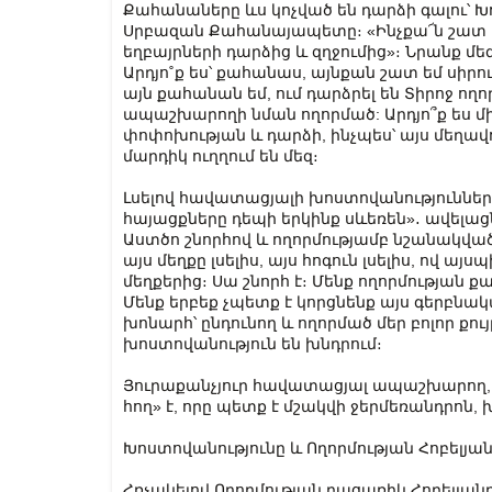
Քահանաները ևս կոչված են դարձի գալու՝ Խ
Սրբազան Քահանայապետը։ «Ինչքա՜ն շատ բան
եղբայրների դարձից և զղջումից»։ Նրանք մեզ
Արդյո˚ք ես՝ քահանաս, այնքան շատ եմ սիրու
այն քահանան եմ, ում դարձրել են Տիրոջ ող
ապաշխարողի նման ողորմած: Արդյո՞ք ես 
փոփոխության և դարձի, ինչպես՝ այս մեղավ
մարդիկ ուղղում են մեզ։
Լսելով հավատացյալի խոստովանություններ
հայացքները դեպի երկինք սևեռեն»․ ավելացն
Աստծո շնորհով և ողորմությամբ նշանակված
այս մեղքը լսելիս, այս հոգուն լսելիս, ով այ
մեղքերից։ Սա շնորհ է։ Մենք ողորմության ք
Մենք երբեք չպետք է կորցնենք այս գերբնակ
խոնարհ՝ ընդունող և ողորմած մեր բոլոր քու
խոստովանություն են խնդրում։
Յուրաքանչյուր հավատացյալ ապաշխարող,
հող» է, որը պետք է մշակվի ջերմեռանդրոն,
Խոստովանությունը և Ողորմության Հոբելյա
Հռչակելով Ողորմության բացառիկ Հոբելյա