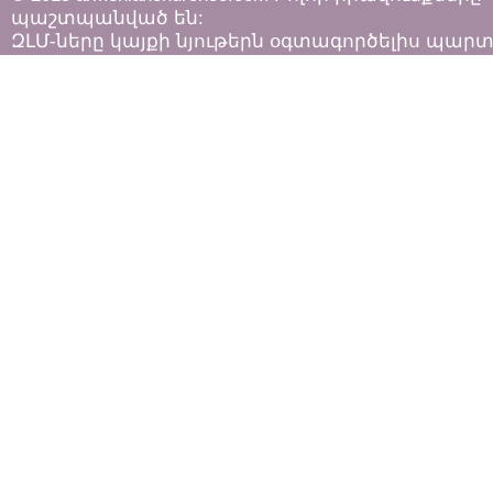
պաշտպանված են:
ԶԼՄ-ները կայքի նյութերն օգտագործելիս պար
հետևել «Հեղինակային իրավունքի և հարակից
իրավունքների մասին»
ՀՀ օրենքի դրույթներին: