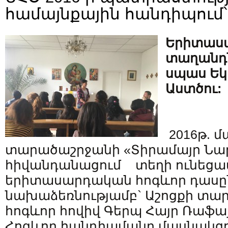
համայնքային հանդիպում՝
Երիտասա
տաղանդն
սպաս Եկ
Աստծու:
2016թ. մ
տարածաշրջանի «Տիրամայր Նա
հիվանդանացում տեղի ունեցա
երիտասարդական հոգևոր դասը
նախաձեռնությամբ` Աշոցքի տա
հոգևոր հովիվ Գերպ Հայր Ռաֆայ
Հոգևոր հանդիպմանը մասնակցո