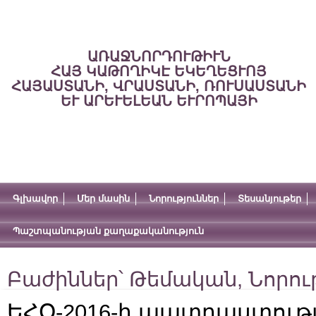
ԱՌԱՋՆՈՐԴՈՒԹԻՒՆ
ՀԱՅ ԿԱԹՈՂԻԿԷ ԵԿԵՂԵՑՒՈՅ
ՀԱՅԱՍՏԱՆԻ, ՎՐԱՍՏԱՆԻ, ՌՈՒՍԱՍՏԱՆԻ
ԵՒ ԱՐԵՒԵԼԵԱՆ ԵՒՐՈՊԱՅԻ
Գլխավոր
Մեր մասին
Նորություններ
Տեսանյութեր
Պաշտպանության քաղաքականություն
Բաժիններ՝
Թեմական
,
Նորու
ԵՀՕ-2016-ի պատրաստութ