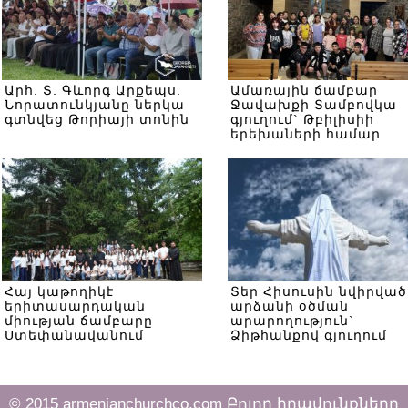
Արհ. Տ. Գևորգ Արքեպս.
Ամառային ճամբար
Նորատունկյանը ներկա
Ջավախքի Տամբովկա
գտնվեց Թորիայի տոնին
գյուղում` Թբիլիսիի
երեխաների համար
Հայ կաթողիկէ
Տեր Հիսուսին նվիրված
երիտասարդական
արձանի օծման
միության ճամբարը
արարողություն`
Ստեփանավանում
Ձիթհանքով գյուղում
© 2015 armenianchurchco.com Բոլոր իրավունքները