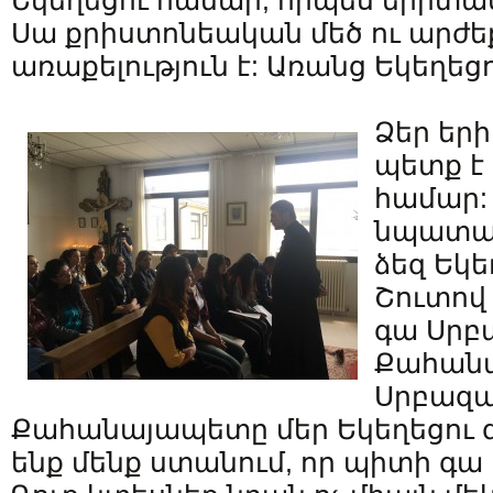
Եկեղեցու համար, որպես երիտա
Սա քրիստոնեական մեծ ու արժ
առաքելություն է: Առանց Եկեղեցո
Ձեր եր
պետք է 
համար: 
նպատակ
ձեզ Եկե
Շուտով
գա Սրբ
Քահան
Սրբազ
Քահանայապետը մեր Եկեղեցու գլո
ենք մենք ստանում, որ պիտի գա 