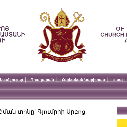
ՒՈՅ
OF 
ՍԱՍՏԱՆԻ
CHURCH 
ՅԻ
եսանյութեր
Գրադարան
Հայկական Կարիտաս
Կապ
ման տոնը՝ Գյումրիի Սրբոց