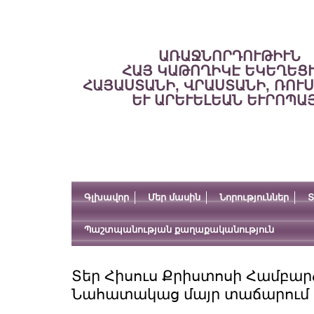
ԱՌԱՋՆՈՐԴՈՒԹԻՒՆ
ՀԱՅ ԿԱԹՈՂԻԿԷ ԵԿԵՂԵՑ
ՀԱՅԱՍՏԱՆԻ, ՎՐԱՍՏԱՆԻ, ՌՈՒ
ԵՒ ԱՐԵՒԵԼԵԱՆ ԵՒՐՈՊԱ
Գլխավոր
Մեր մասին
Նորություններ
Տ
Պաշտպանության քաղաքականություն
Տեր Հիսուս Քրիստոսի Համբարձ
Նահատակաց մայր տաճարում