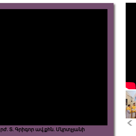
. Տ. Գրիգոր ավ.քհն. Մկրտչյանի