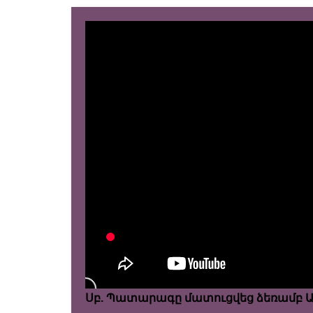
Սբ. Պատարագը մատուցվեց ձեռամբ Արժ