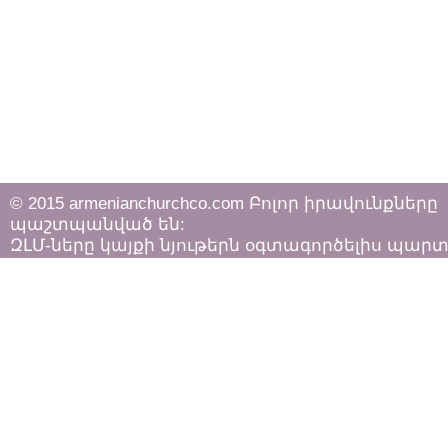
© 2015 armenianchurchco.com Բոլոր իրավունքները
պաշտպանված են:
ԶԼՄ-ները կայքի նյութերն օգտագործելիս պար
հետևել «Հեղինակային իրավունքի և հարակից
իրավունքների մասին»
ՀՀ օրենքի դրույթներին: