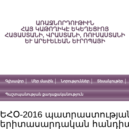
ԱՌԱՋՆՈՐԴՈՒԹԻՒՆ
ՀԱՅ ԿԱԹՈՂԻԿԷ ԵԿԵՂԵՑՒՈՅ
ՀԱՅԱՍՏԱՆԻ, ՎՐԱՍՏԱՆԻ, ՌՈՒՍԱՍՏԱՆԻ
ԵՒ ԱՐԵՒԵԼԵԱՆ ԵՒՐՈՊԱՅԻ
Գլխավոր
Մեր մասին
Նորություններ
Տեսանյութեր
Պաշտպանության քաղաքականություն
ԵՀՕ-2016 պատրաստությա
երիտասարդական հանդիպո