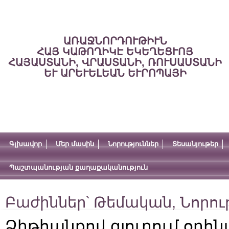
ԱՌԱՋՆՈՐԴՈՒԹԻՒՆ
ՀԱՅ ԿԱԹՈՂԻԿԷ ԵԿԵՂԵՑՒՈՅ
ՀԱՅԱՍՏԱՆԻ, ՎՐԱՍՏԱՆԻ, ՌՈՒՍԱՍՏԱՆԻ
ԵՒ ԱՐԵՒԵԼԵԱՆ ԵՒՐՈՊԱՅԻ
Գլխավոր
Մեր մասին
Նորություններ
Տեսանյութեր
Պաշտպանության քաղաքականություն
Բաժիններ՝
Թեմական
,
Նորու
Ձիթհանքով գյուղում օրհնվ