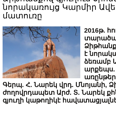
նորակառույց Կարմիր Ա
մատուռը
2016թ. հ
տարածա
Ձիթհանքո
է նորակա
ձեռամբ Ա
արքեպս.
առընթեր
Գերպ. Հ. Նարեկ վրդ. Մնոյանի, 
ժողովրդապետ Արժ. Տ. Նարեկ քհ
գյուղի կաթողիկէ հավատացյալնե