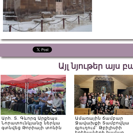
Այլ նյութեր այս 
Արհ. Տ. Գևորգ Արքեպս.
Ամառային ճամբար
Նորատունկյանը ներկա
Ջավախքի Տամբովկա
գտնվեց Թորիայի տոնին
գյուղում` Թբիլիսիի
երեխաների համար