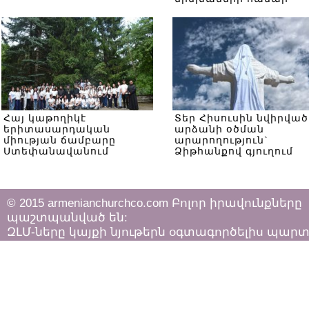
Հայ կաթողիկէ
Տեր Հիսուսին նվիրված
երիտասարդական
արձանի օծման
միության ճամբարը
արարողություն`
Ստեփանավանում
Ձիթհանքով գյուղում
© 2015 armenianchurchco.com Բոլոր իրավունքները
պաշտպանված են:
ԶԼՄ-ները կայքի նյութերն օգտագործելիս պար
հետևել «Հեղինակային իրավունքի և հարակից
իրավունքների մասին»
ՀՀ օրենքի դրույթներին: