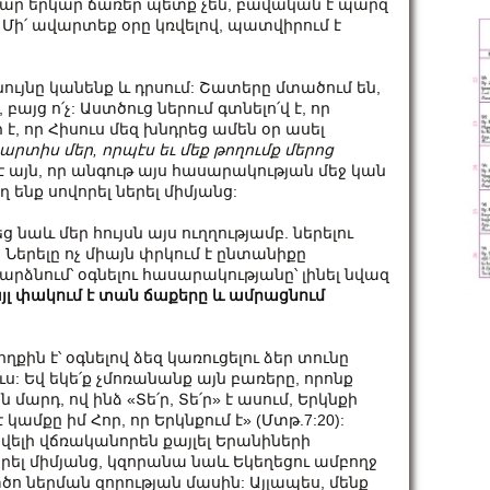
մար երկար ճառեր պետք չեն, բավական է պարզ
: Մի՛ ավարտեք օրը կռվելով, պատվիրում է
ույնը կանենք և դրսում: Շատերը մտածում են,
այց ո՛չ: Աստծուց ներում գտնելո՛վ է, որ
է, որ Հիսուս մեզ խնդրեց ամեն օր ասել
պարտիս մեր, որպէս եւ մեք թողումք մերոց
է այն, որ անգութ այս հասարակության մեջ կան
 ենք սովորել ներել միմյանց:
նաև մեր հույսն այս ուղղությամբ. ներելու
 Ներելը ոչ միայն փրկում է ընտանիքը
արձնում՝ օգնելու հասարակությանը՝ լինել նվազ
լ փակում է տան ճաքերը և ամրացնում
ղքին է՝ օգնելով ձեզ կառուցելու ձեր տունը
ս: Եվ եկե՛ք չմոռանանք այն բառերը, որոնք
արդ, ով ինձ «Տե՛ր, Տե՛ր» է ասում, Երկնքի
 կամքը իմ Հոր, որ Երկնքում է» (Մտթ.7:20):
վելի վճռականորեն քայլել Երանիների
երել միմյանց, կզորանա նաև Եկեղեցու ամբողջ
տծո ներման զորության մասին: Այլապես, մենք