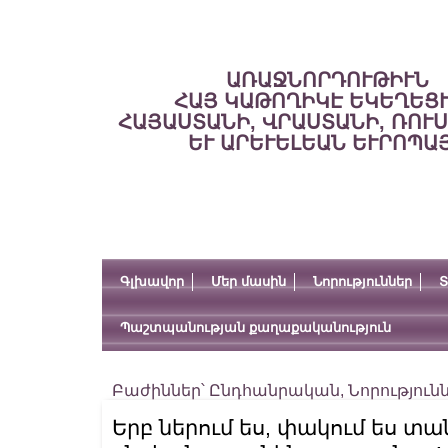
ԱՌԱՋՆՈՐԴՈՒԹԻՒՆ
ՀԱՅ ԿԱԹՈՂԻԿԷ ԵԿԵՂԵՑ
ՀԱՅԱՍՏԱՆԻ, ՎՐԱՍՏԱՆԻ, ՌՈՒ
ԵՒ ԱՐԵՒԵԼԵԱՆ ԵՒՐՈՊԱ
Գլխավոր
Մեր մասին
Նորություններ
Տ
Պաշտպանության քաղաքականություն
Բաժիններ՝
Ընդհանրական
,
Նորություն
Երբ ներում ես, փակում ես 