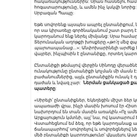
հակառակություններին: Սրան հասնելու հա
հոգատարությունը, և ամեն ինչ կսկվի նորից
Սրբազան Պապը:
Եթե սովորենք այսպես ապրել ընտանիքում, ն
որ սա կիրառելը գործնականում շատ բարդ է, բ
կարողանում ենք ներել միմյանց: Սրա համար 
Տերունական աղոթքի խոսքերը.«
թո՛ղ մեզ զ
պարտապանաց…
»: Անփոխարինելի արժեք 
վայրեր, ինչպիսին է ընտանիքը, որտեղ կարող
Ընտանիքի թեմայով վերջին Սինոդը վերածնեց 
ունակությունը ընտանիքի կոչման մի մասն է:
բաժանումներից, այլև ընտանիքին ունակ է դ
դաժան և նվազ չար:
Ներման ցանկացած քայ
պատերը
:
«Սիրելի՛ ընտանիքներ, Եկեղեցին միշտ ձեր կո
ապառաժի վրա, ինչի մասին խոսում էր Հիսու
նախորդում են տան մասին առակին.«Ոչ ամեն մ
Արքայություն կմտնի, այլ՝ նա, ով կատարում է
Վստահեցնում եմ ձեզ, որ եթե կարողանաք ա
ճանապարհով՝ սովորելով և սովորեցնելով ն
մեծ ընտանիքի կարողությունը՝ վկայելու Աս