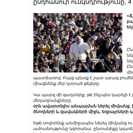
ընդհանուր ունկնդրությունը, 4 
«Ճ
բա
Եկ
Ըն
նե
նե
Ըն
մի
պատճառով: Բայց պետք է շատ արագ բուժեն
միացնենք մեր կտրած թելերը:
Կա պարզ մի գաղտնիք, թե ինչպես կարելի է
մեղադրանքները.
օրն ավարտելիս անպայման ներել միմյանց,
ծնողների և զավակների միջև, եղբայրների և
Եթե սովորենք անմիջապես ներել միմյանց ու
ամուսնությունը կզորանա, ընտանիքը կդառնա