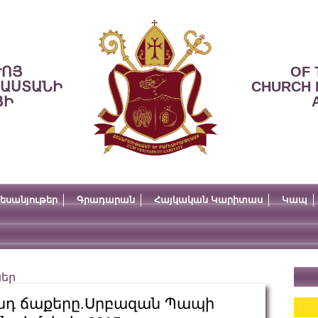
ՒՈՅ
OF 
ՍԱՍՏԱՆԻ
CHURCH 
ՅԻ
եսանյութեր
Գրադարան
Հայկական Կարիտաս
Կապ
ներ
տանդ ճաքերը.Սրբազան Պապի