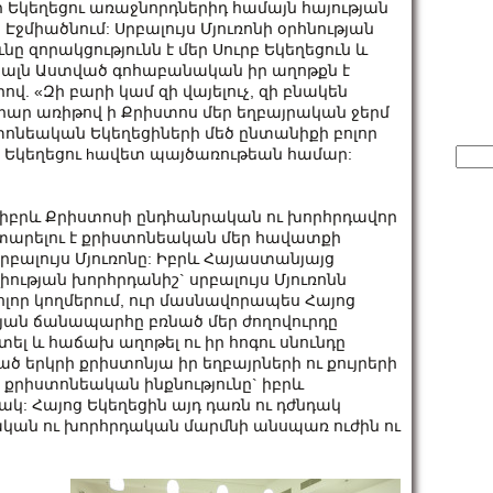
 Եկեղեցու առաջնորդներիդ համայն հայության
Էջմիածնում: Սրբալույս Մյուռոնի օրհնության
ը զորակցությունն է մեր Սուրբ Եկեղեցուն և
րյալն Աստված գոհաբանական իր աղոթքն է
վ. «Զի բարի կամ զի վայելուչ, զի բնակեն
պարար առիթով ի Քրիստոս մեր եղբայրական ջերմ
տոնեական Եկեղեցիների մեծ ընտանիքի բոլոր
Sear
բ Եկեղեցու hավետ պայծառութեան համար:
for:
, իբրև Քրիստոսի ընդհանրական ու խորհրդավոր
ատարելու է քրիստոնեական մեր հավատքի
 սրբալույս Մյուռոնը: Իբրև Հայաստանյայց
ության խորհրդանիշ` սրբալույս Մյուռոնն
ոլոր կողմերում, ուր մասնավորապես Հայոց
ան ճանապարհը բռնած մեր ժողովուրդը
լ և հաճախ աղոթել ու իր հոգու սնունդը
ծ երկրի քրիստոնյա իր եղբայրների ու քույրերի
 քրիստոնեական ինքնությունը` իբրև
: Հայոց Եկեղեցին այդ դառն ու դժնդակ
կան ու խորհրդական մարմնի անսպառ ուժին ու