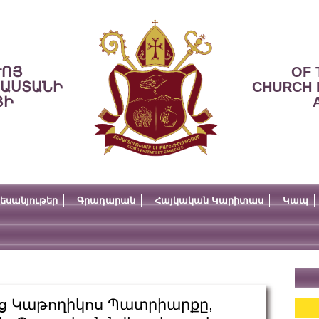
ՒՈՅ
OF 
ՍԱՍՏԱՆԻ
CHURCH 
ՅԻ
եսանյութեր
Գրադարան
Հայկական Կարիտաս
Կապ
ոց Կաթողիկոս Պատրիարքը,