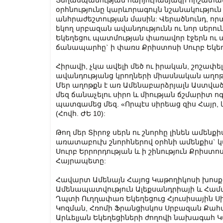
Ցեղասպանության հարյուրամյակի հիշատակու
օրհնությունը կարևորագույն նշանակություն 
անհրաժեշտության մասին: Վերածնունդ, որտ
եկող սրբազան ավանդությունն ու նոր սեր
Եկեղեցու պատմության փառավոր էջերն ու
ճանապարհը` ի փառս Քրիստոսի Սուրբ Եկեղ
Հիրավի, չկա ավելի մեծ ու իրական, շոշափե
ավանդությանց կրողների միասնական աղոթքն
Մեր աղոթքն է առ Ամենաբարձրյալն Աստված,
մեզ ճանաչելու սիրո և միության ճշմարիտ ոգ
պատգամեց մեզ. «Որպէս սիրեաց զիս Հայր, և
(Հովհ. ԺԵ 10):
Թող մեր Տիրոջ սերն ու շնորհը լինեն ամենք
առատաբուխ շնորհներով օրհնի ամենքիս` 
Սուրբ Երրորդության և ի շինություն Քրիստ
Հայրապետը:
Հավարտ Ամենայն Հայոց Կաթողիկոսի խոսքի,
Ամենապատվություն Ալեքսանդրիայի և Համ
Ղպտի Ուղղափառ Եկեղեցուց Հյուսիսային Ս
Կոզման, Հռոմի Ֆրանցիսկոս Սրբազան Քահ
Արևելյան Եկեղեցիների ժողովի նախագահ Կ