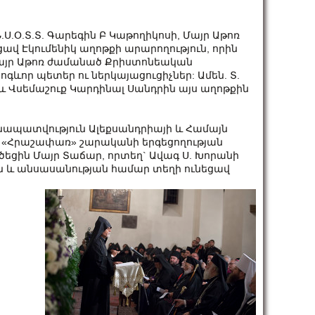
.Ս.Օ.Տ.Տ. Գարեգին Բ Կաթողիկոսի, Մայր Աթոռ
ցավ Էկումենիկ աղոթքի արարողություն, որին
 Մայր Աթոռ ժամանած Քրիստոնեական
ոգևոր պետեր ու ներկայացուցիչներ: Ամեն. Տ.
 Վսեմաշուք Կարդինալ Սանդրին այս աղոթքին
մենապատվություն Ալեքսանդրիայի և Համայն
 «Հրաշափառ» շարականի երգեցողության
եցին Մայր Տաճար, որտեղ` Ավագ Ս. Խորանի
ան և անսասանության համար տեղի ունեցավ