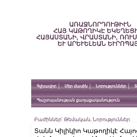
ԱՌԱՋՆՈՐԴՈՒԹԻՒՆ
ՀԱՅ ԿԱԹՈՂԻԿԷ ԵԿԵՂԵՑ
ՀԱՅԱՍՏԱՆԻ, ՎՐԱՍՏԱՆԻ, ՌՈՒ
ԵՒ ԱՐԵՒԵԼԵԱՆ ԵՒՐՈՊԱ
Գլխավոր
Մեր մասին
Նորություններ
Տ
Պաշտպանության քաղաքականություն
Բաժիններ՝
Թեմական
,
Նորություններ
Տանն Կիլիկիո Կաթողիկէ Հայ