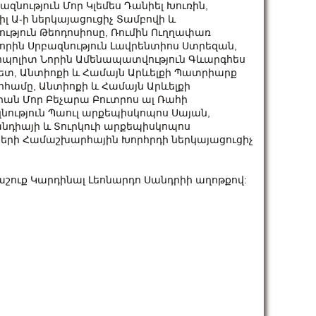
ազնություն Մոր Կլեմես Դանիել Խուռին,
լ Ա-ի ներկայացուցիչ Տամբովի և
ւթյուն Թեոդոսիոսը, Ռումին Ուղղափառ
որին Սրբազնություն Լավրենտիոս Ստրեզան,
րոպոլիտ Նորին Ամենապատվություն Գևարգհես
 պետ, Անտիոքի և Համայն Արևելքի Պատրիարք
հհամը, Անտիոքի և Համայն Արևելքի
ան Մոր Բեչարա Բուտրոս ալ Ռահի
ություն Պաուլ արքեպիսկոպոս Սայան,
անդիայի և Տուրկուի արքեպիսկոպոս
երի Համաշխարհային Խորհրդի ներկայացուցիչ
շուք Կարդինալ Լեոնարդո Սանդրիի աղոթքով: