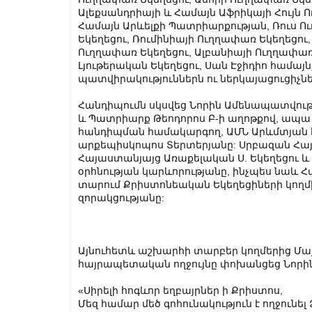
Ալեքսանդրիայի և Համայն Աֆրիկայի Հույն
Համայն Արևելքի Պատրիարքության, Ռուս Ո
Եկեղեցու, Ռումինիայի Ուղղափառ Եկեղեցու
Ուղղափառ Եկեղեցու, Ալբանիայի Ուղղափառ 
Լյութերական Եկեղեցու, Սան Էջիդիո համա
պատվիրակություններն ու ներկայացուցիչնե
Հանդիպումն սկսվեց Նորին Ամենապատվութ
և Պատրիարք Թեոդորոս Բ-ի աղոթքով, ապա
հանդիպման համակարգող, ԱՄՆ Արևմտյան հ
արքեպիսկոպոս Տերտերյանը: Սրբազան Հա
Հայաստանյայց Առաքելական Ս. Եկեղեցու և հ
օրհնության կարևորությանը, ինչպես նաև Հ
տարում Քրիստոնեական Եկեղեցիների կողմի
զորակցությանը:
Այնուհետև աշխարհի տարբեր կողմերից Մա
հայրապետական ողջույնը փոխանցեց Նորին 
«Սիրելի հոգևոր եղբայրներ ի Քրիստոս,
Մեզ համար մեծ գոհունակություն է ողջունել