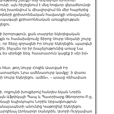
թյանց շարքի մեջ սրբալույս Մյուռոնի
ունի. այն հիշեցնում է մեզ հոգևոր վերածնունդի
եղ խառնվում և միավորվում են մեր հայրերից
ունդների քրիստոնեական հավատքի տեսլականը,
 ապագայի քրիստոնեական առաքելության
եցու:
լի իրողություն, քան տարբեր եկեղեցական
 ու համախմբումը Տիրոջ Սուրբ Սեղանի շուրջ:
 որ Տերը զորացնի Իր Սուրբ Եկեղեցին, պարգևի
ին, ինչպես որ իր խաչելությունից առաջ Նա
 ես սիրեցի ձեզ. հաստատուն կացէք ի սէր իմ»
իս հետ, թող Սուրբ Հոգին Աստված Իր
կատարելու Նրա ամենասուրբ կամքը` ի փառս
ոսի Սուրբ Եկեղեցու. ամեն», – ասաց Վեհափառ
 ողջույնի խոսքերով հանդես եկան Նորին
այն Աֆրիկայի Պապ և Պատրիարք Թեոդորոս Բ-ը,
ինայի եպիսկոպոս Նորին Սրբազնություն
անայապետի անունից Կաթողիկէ Եկեղեցու
արդինալ Լեոնարդո Սանդրին, Ասորի Ուղղափառ