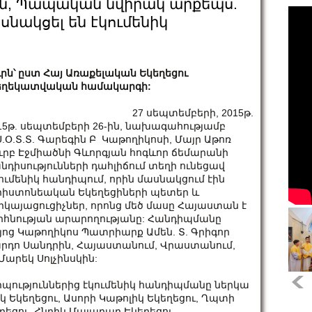
ին, Պապական նվիրակ արքեպս.
ասնակցել են էկումենիկ
ւրն՝ ըստ Հայ Առաքելական Եկեղեցու
ղեկատվական համակարգի:
27 սեպտեմբերի, 2015թ.
15թ. սեպտեմբերի 26-ին, նախագահությամբ
Ս.Օ.Տ.Տ. Գարեգին Բ Կաթողիկոսի, Մայր Աթոռ
ւրբ Էջմիածնի Գևորգյան հոգևոր ճեմարանի
նդիսությունների դահլիճում տեղի ունեցավ
ումենիկ հանդիպում, որին մասնակցում էին
իստոնեական Եկեղեցիների պետեր և
րկայացուցիչներ, որոնց մեծ մասը Հայաստան է
 օրհնության արարողությանը: Հանդիպմանը
յոց Կաթողիկոս Պատրիարք Ամեն. Տ. Գրիգոր
նարդո Սանդրին, Հայաստանում, Վրաստանում,
արեկ Սոլչինսկին:
պություններից էկումենիկ հանդիպմանը ներկա
իկ Եկեղեցու, Ասորի Կաթոլիկ Եկեղեցու, Ղպտի
եցու, Հնդիկ Մալաբար Եկեղեցու,