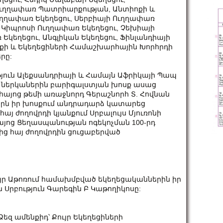
 Ուղղափառ Պատրիարքության, Անտիոքի և
ւղղափառ Եկեղեցու, Սերբիայի Ուղղափառ
, Կիպրոսի Ուղղափառ Եկեղեցու, Չեխիայի
Եկեղեցու, Անգլիկան Եկեղեցու, Ֆինլանդիայի
յնքի և Եկեղեցիների Համաշխարհային Խորհրդի
րը:
յուն Ալեքսանդրիայի և Համայն Աֆրիկայի Պապ
 ներկաներին բարիգալստյան խոսք ասաց
այոց թեմի առաջնորդ Գերաշնորհ Տ. Հովնան
յրն իր խոսքում անդրադարձ կատարեց
այ ժողովրդի կյանքում Սրբալույս Մյուռոնի
այոց Ցեղասպանության ոգեկոչման 100-րդ
ց հայ ժողովրդին ցուցաբերված
յր Աթոռում համախմբված եկեղեցականներին իր
Սրբություն Գարեգին Բ Կաթողիկոսը:
 Ձեզ ամենքիդ՝ Քույր Եկեղեցիների