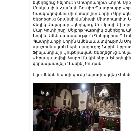
եկեղեցուց Բեյրութի Միտրոպոլիտ Նորին Սրբ
Մոսկվայի և Համայն Ռուսիո Պատրիարք Կիրի
Ռասկազովսկու միտրոպոլիտ Նորին Սրբազնո
Եկեղեցուց Տրանսիլվանիայի Միտրոպոլիտ Ն
Հնդիկ Մալաբար Եկեղեցուց Մումբայի Միտ
Մար Կուրիլոսը, Մելքիթ Կաթոլիկ Եկեղեցու
Նորին Ամենապատվություն Գրեգորիոս Գ Լա
Պատրիարքի Նորին Ամենապատվություն Մոր
պաշտոնական ներկայացուցիչ Նորին Սրբազն
Ֆինլանդիայի Լյութերական Եկեղեցուց Ֆինլ
Վերապատվելի Կարի Մակինենը և Եկեղեցին
վերապատվելի Դանիել Բուդան:
Էկումենիկ հանդիպումը եզրափակվեց Վսեմա