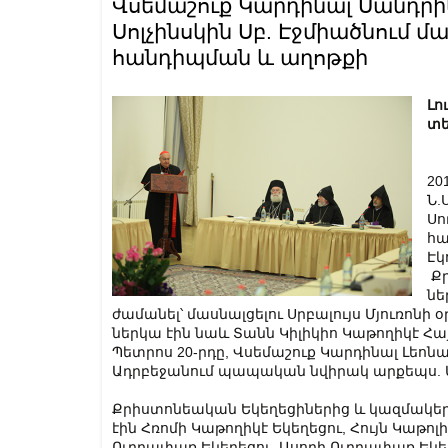
Վսեմաշուք Կարդինալ Սանդր
Սոլչինսկին Սբ. Էջմիածնում մ
հանդիպման և աղոթքի
Լո
տե
20
Ն.
Սո
հա
Էկ
Քր
նե
ժամանել՝ մասնալցելու Սրբալույս Մյուռոնի
ներկա էին նաև Տանն Կիլիկիո Կաթողիկէ Հա
Պետրոս 20-րդը, Վսեմաշուք Կարդինալ Լեո
Ադրբեջանում պապական նվիրակ արքեպս. Մ
Քրիստոնեական Եկեղեցիներից և կազմակեր
էին Հռոմի Կաթողիկէ Եկեղեցու, Հույն Կաթոլ
Ուղղափառ Եկեղեցու, Ասորի Ուղղափառ Եկեղ