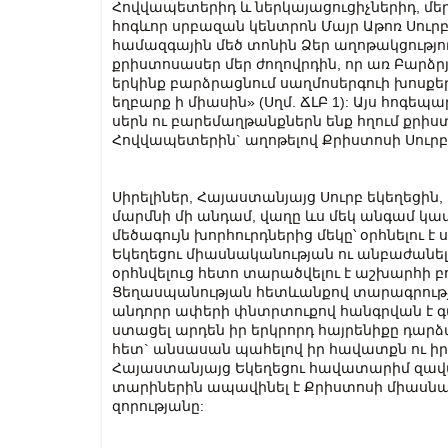
Հովվապետերիդ և ներկայացուցիչներիդ, մեր
հոգևոր սրբազան կենտրոն Մայր Աթոռ Սուրբ 
համազգային մեծ տոնին Ձեր աղոթակցություն
քրիստոսասեր մեր ժողովրդին, որ առ Բարձ
երկինք բարձրացնում սաղմոսերգուի խոսքերո
եղբարք ի միասին» (Սղմ. ՃԼԲ 1): Այս հոգե
սերն ու բարեմաղթանքներն ենք հղում քրիս
Հովվապետերին` աղոթելով Քրիստոսի Սուր
Սիրելիներ, Հայաստանյայց Սուրբ եկեղեցին
մարմնի մի անդամ, վաղը ևս մեկ անգամ կ
մեծագույն խորհուրդներից մեկը՝ օրհնելու է
Եկեղեցու միասնականության ու անբաժանելի
օրհնվելուց հետո տարածվելու է աշխարհի բ
Ցեղասպանության հետևանքով տարագրությ
անդորր ափերի փնտրտուքով հանգրվան է գտե
ստացել արդեն իր երկրորդ հայրենիքը դարձա
հետ` անսասան պահելով իր հավատքն ու իր
Հայաստանյայց Եկեղեցու հավատարիմ զավակ
տարիներին ապավինել է Քրիստոսի միասնա
զորությանը: