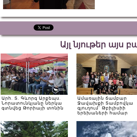
Այլ նյութեր այս 
Արհ. Տ. Գևորգ Արքեպս.
Ամառային ճամբար
Նորատունկյանը ներկա
Ջավախքի Տամբովկա
գտնվեց Թորիայի տոնին
գյուղում` Թբիլիսիի
երեխաների համար