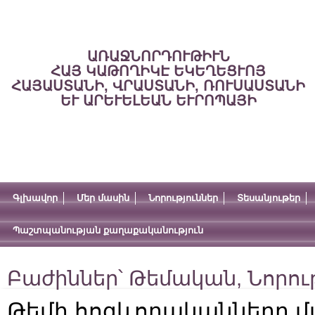
ԱՌԱՋՆՈՐԴՈՒԹԻՒՆ
ՀԱՅ ԿԱԹՈՂԻԿԷ ԵԿԵՂԵՑՒՈՅ
ՀԱՅԱՍՏԱՆԻ, ՎՐԱՍՏԱՆԻ, ՌՈՒՍԱՍՏԱՆԻ
ԵՒ ԱՐԵՒԵԼԵԱՆ ԵՒՐՈՊԱՅԻ
Գլխավոր
Մեր մասին
Նորություններ
Տեսանյութեր
Պաշտպանության քաղաքականություն
Բաժիններ՝
Թեմական
,
Նորու
Թեմի հոգևորականները մ