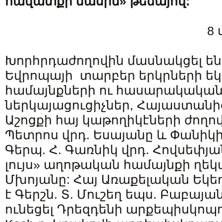
հավատքի մասին» թեմայով:
8 
Խորհրդաժողովին մասնակցել են
Եվրոպայի տարբեր երկրների ե
համայնքների ու հասարակական
ներկայացուցիչներ, Հայաստանից
Աշոցքի հայ կաթողիկէների ժողո
Պետրոս վրդ. Եսայանը և Փանիկի
Գերպ. Հ. Գառնիկ վրդ. Հովսեփյ
լույս» աղոթական համայնքի ղե
Մխոյանը: Հայ Առաքելական Եկե
է Գերշն. Տ. Մուշեղ եպս. Բաբայան
ունեցել Դրեզդենի արքեպիսկոպո